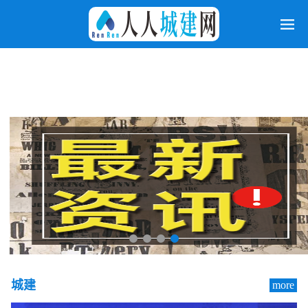
城建
more