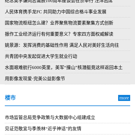
纪念吴学谦同志诞辰100周年座谈会在京举行 汪洋出席
人民体育携手龙FC 共同助力中国综合格斗事业发展
国家物流枢纽怎么建？业界聚焦物流要素聚集方式创新
振作工业经济运行有何重要意义？专家四方面权威解读
姚景源：发挥消费的基础性作用 满足人民对美好生活向往
共青团中央发起促进大学生就业行动
水面艰难航行6000英里，美军“撞山”核潜艇竟这样返回本土
用影像发现爱·完美公益影像节
楼市
more
市场监管总局竞争政策与大数据中心组建成立
见证范敬宜与季羡林“近乎神话”的友情