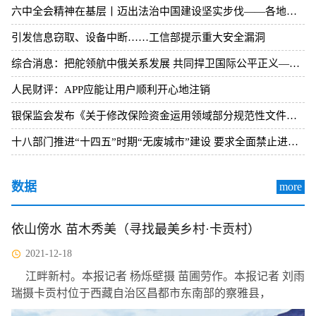
六中全会精神在基层丨迈出法治中国建设坚实步伐——各地贯彻落实六中全会精神推动全面依法治国新实践
引发信息窃取、设备中断……工信部提示重大安全漏洞
综合消息：把舵领航中俄关系发展 共同捍卫国际公平正义——多国人士高度评价中俄元首视频会晤
人民财评：APP应能让用户顺利开心地注销
银保监会发布《关于修改保险资金运用领域部分规范性文件的通知》
十八部门推进“十四五”时期“无废城市”建设 要求全面禁止进口“洋垃圾”
数据
more
依山傍水 苗木秀美（寻找最美乡村·卡贡村）
2021-12-18
江畔新村。本报记者 杨烁壁摄 苗圃劳作。本报记者 刘雨
瑞摄卡贡村位于西藏自治区昌都市东南部的察雅县，