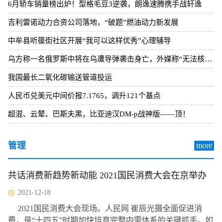
6月轿车销量榜出炉！型格毛豆3逆袭，朗逸速腾携手战轩逸
吉利雷诺动力合资公司落地，“破题”燃油动力新发展
中牟县听篌街社区开展“我可以这样优秀”心理辅导
乌方称一名俄罗斯中将在乌遭导弹袭击身亡，外媒称“无法核实”
我国最长二氧化碳输送管道投运
人民币兑美元中间价报7.1765，调升121个基点
超混、云辇、巴斯夫黑，比亚迪汉DM-p战神版——顶！
管理
more
共话消费新趋势新动能 2021国民消费大会在京举办
2021-12-18
2021国民消费大会现场。人民网 崔辰光摄全面促进消
费，是“十四五”时期加快培育完整内需体系的关键抓手。如