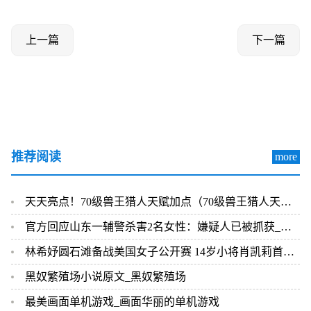
上一篇
下一篇
推荐阅读
more
天天亮点！70级兽王猎人天赋加点（70级兽王猎人天赋）
官方回应山东一辅警杀害2名女性：嫌疑人已被抓获_全球速看
林希妤圆石滩备战美国女子公开赛 14岁小将肖凯莉首战大满贯期待晋级
黑奴繁殖场小说原文_黑奴繁殖场
最美画面单机游戏_画面华丽的单机游戏