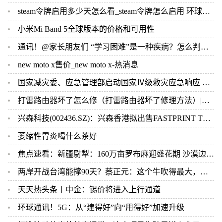
steam令牌启用多少天怎么看_steam令牌怎么启用 环球实时
小米Mi Band 5全球版本的价格和可用性
通讯！@家长朋友们 “学习困难”是一种疾病？怎么判断？了解一下
new moto x售价_new moto x-热消息
国家减灾委、应急管理部启动国家Ⅳ级救灾应急响应 派工作组指导重庆做好救灾工作
打雷路由器坏了怎么修（打雷路由器坏了修理方法）|环球今日讯
兴森科技(002436.SZ)：兴森香港拟出售FASTPRINT TECHNOLOGY(U.S.) LLC100%股权-世界热点
萎缩性胃炎喝什么茶好
焦点速看：新疆尉犁：160万亩罗布麻迎盛花期 沙漠边缘现“粉色花海”
两岸开战台湾能撑90天？蔡正元：这个牛吹得最大，最多两个礼拜
天天热头条丨中金：锡价将进入上行通道
环球通讯！5G：从“建得好”向“用得好”加速升级