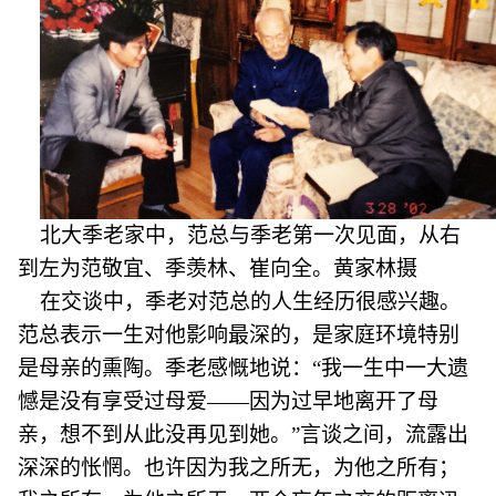
北大季老家中，范总与季老第一次见面，从右
到左为范敬宜、季羡林、崔向全。黄家林摄
在交谈中，季老对范总的人生经历很感兴趣。
范总表示一生对他影响最深的，是家庭环境特别
是母亲的熏陶。季老感慨地说：“我一生中一大遗
憾是没有享受过母爱——因为过早地离开了母
亲，想不到从此没再见到她。”言谈之间，流露出
深深的怅惘。也许因为我之所无，为他之所有；