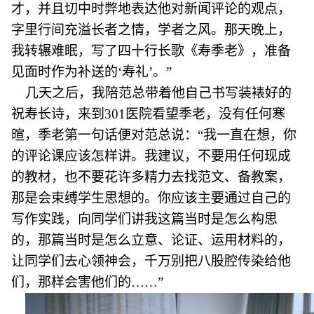
才，并且切中时弊地表达他对新闻评论的观点，
字里行间充溢长者之情，学者之风。那天晚上，
我转辗难眠，写了四十行长歌《寿季老》，准备
见面时作为补送的‘寿礼’。”
几天之后，我陪范总带着他自己书写装裱好的
祝寿长诗，来到301医院看望季老，没有任何寒
暄，季老第一句话便对范总说：“我一直在想，你
的评论课应该怎样讲。我建议，不要用任何现成
的教材，也不要花许多精力去找范文、备教案，
那是会束缚学生思想的。你应该主要通过自己的
写作实践，向同学们讲我这篇当时是怎么构思
的，那篇当时是怎么立意、论证、运用材料的，
让同学们去心领神会，千万别把八股腔传染给他
们，那样会害他们的……”