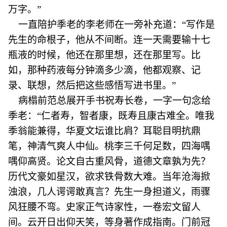
万字。”
一直陪护季老的李老师在一旁补充道：“写作是
先生的命根子，他从不间断。连一天需要输十七
瓶液的时候，他还在那里想，还在那里写。比
如，那种药液每分钟滴多少滴，他都观察、记
录、联想，然后把这些感悟写进书里。”
病榻前范总展开手书祝寿长卷，一字一句念给
季老：“仁者寿，智者康，既寿且康古难全。唯我
季翁能兼得，华夏文坛谁比肩？耳聪目明抗鼎
笔，神清气爽人中仙。桃李三千何足数，四海喁
喁仰高贤。论文自古重风骨，道德文章孰为先？
历代文豪如星汉，欲求铁骨数大难。当年沧海掀
浊浪，几人谔谔敢真言？先生一身担道义，雨骤
风狂腰不弯。史家正气诗家性，一卷宏文留人
间。云开日出仰天笑，等身著作成指南。门前冠