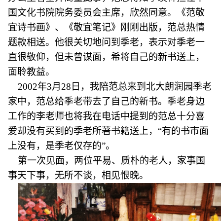
国文化书院院务委员会主席，欣然同意。《范敬
宜诗书画》、《敬宜笔记》刚刚出版，范总热情
题款相送。他很关切地问到季老，表示对季老一
直很敬仰，但未曾谋面，希将自己的新书送上，
面聆教益。
2002年3月28日，我陪范总来到北大朗润园季老
家中，范总给季老带去了自己的新书。季老身边
工作的李老师也将我在电话中提到的范总十分喜
爱却没有买到的季老所著书籍送上，“有的书市面
上没有，是季老仅存的”。
第一次见面，两位平易、质朴的老人，家事国
事天下事，无所不谈，相见恨晚。