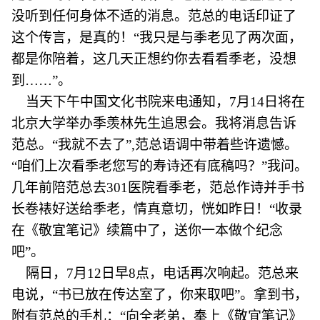
没听到任何身体不适的消息。范总的电话印证了
这个传言，是真的！“我只是与季老见了两次面，
都是你陪着，这几天正想约你去看看季老，没想
到……”。
当天下午中国文化书院来电通知，7月14日将在
北京大学举办季羡林先生追思会。我将消息告诉
范总。“我就不去了”,范总语调中带着些许遗憾。
“咱们上次看季老您写的寿诗还有底稿吗？”我问。
几年前陪范总去301医院看季老，范总作诗并手书
长卷裱好送给季老，情真意切，恍如昨日！“收录
在《敬宜笔记》续篇中了，送你一本做个纪念
吧”。
隔日，7月12日早8点，电话再次响起。范总来
电说，“书已放在传达室了，你来取吧”。拿到书，
附有范总的手札：“向全老弟，奉上《敬宜笔记》