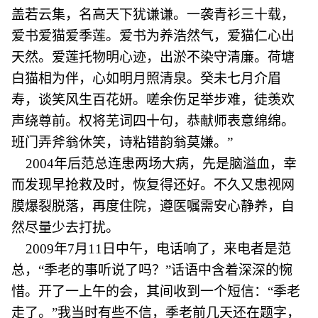
盖若云集，名高天下犹谦谦。一袭青衫三十载，
爱书爱猫爱季莲。爱书为养浩然气，爱猫仁心出
天然。爱莲托物明心迹，出淤不染守清廉。荷塘
白猫相为伴，心如明月照清泉。癸未七月介眉
寿，谈笑风生百花妍。嗟余伤足举步难，徒羡欢
声绕尊前。权将芜词四十句，恭献师表意绵绵。
班门弄斧翁休笑，诗粘错韵翁莫嫌。”
2004年后范总连患两场大病，先是脑溢血，幸
而发现早抢救及时，恢复得还好。不久又患视网
膜爆裂脱落，再度住院，遵医嘱需安心静养，自
然尽量少去打扰。
2009年7月11日中午，电话响了，来电者是范
总，“季老的事听说了吗？”话语中含着深深的惋
惜。开了一上午的会，其间收到一个短信：“季老
走了。”我当时有些不信，季老前几天还在题字，