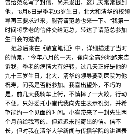
曾给范总写了封信，尚未发出，这几天常常提到
他，“8月6日是季老93岁生日，北大和清华的校领
导再三要求过来，能否请范总也来一下。”我第一
时间将季老的信件交给范总，转达了请范总参加
生日会的邀请。
范总后来在《敬宜笔记》中，详细描述了当时
的情景，“今年八月的一天，崔向全高兴地跑来告
诉我，季老的病情大有好转，过几天正好是他的
九十三岁生日，北大、淸华的领导要到医院为他
祝寿，问我是否能参加。我喜出望外，不巧的
是，前几天我骑车上街，不慎摔了一大跤，行动
不便。只好委托小崔代我向先生表示祝贺，并希
望能约一个见面的时间。小崔带来了一封先生两
个月前给我写的、但迟迟未能寄出的信。信不
长，但对我在清华大学新闻与传播学院的讲课表