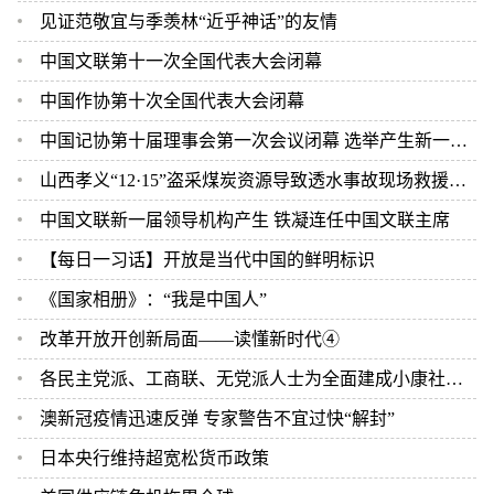
见证范敬宜与季羡林“近乎神话”的友情
中国文联第十一次全国代表大会闭幕
中国作协第十次全国代表大会闭幕
中国记协第十届理事会第一次会议闭幕 选举产生新一届中国记协领导机构
山西孝义“12·15”盗采煤炭资源导致透水事故现场救援结束 2人遇难
中国文联新一届领导机构产生 铁凝连任中国文联主席
【每日一习话】开放是当代中国的鲜明标识
《国家相册》：“我是中国人”
改革开放开创新局面——读懂新时代④
各民主党派、工商联、无党派人士为全面建成小康社会作贡献评选表彰大会在京举行 汪洋出席并讲话
澳新冠疫情迅速反弹 专家警告不宜过快“解封”
日本央行维持超宽松货币政策