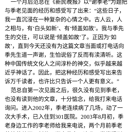
一个月后范总在《新民晚报》以“谢季老”为题把
与季老见面的经历和感受写了出来：“这些日子，
我一直沉浸在一种复杂的心情之中。古人云，人
之相与，有‘白头如新’、有‘倾盖如故’。我与季先
生的交往，可以说是‘倾盖如故’了。正因为‘如
故’，直到今天还没有为这篇文章当面或打电话向
季先生道一声谢，生怕说俗了反而有渎清听。这
种中国传统文化人之间淳朴的神交，似乎越来越
近乎神话了。因此，把这种经历和感受写出来告
诉万千读者，也许比只告诉一个人更有意义。”
范总自第一次见面之后，很久没有见到季老，
也没有读到他的文章，十分惦念，给我打来电话
询问。进入2002年，季老连续病了几场，动了一
次大手术，已入住到301医院。2003年8月初，季
老身边工作的李老师给我来电说，两个月前季老