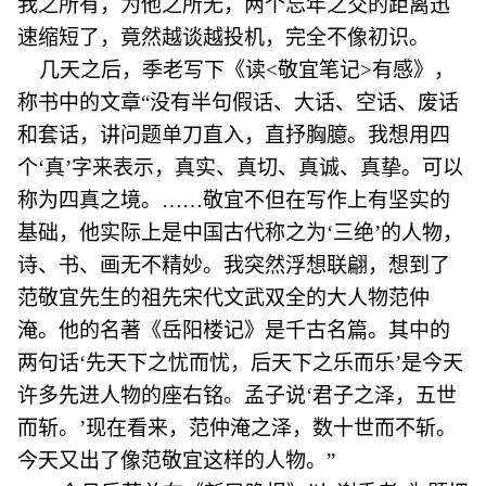
我之所有，为他之所无，两个忘年之交的距离迅
速缩短了，竟然越谈越投机，完全不像初识。
几天之后，季老写下《读<敬宜笔记>有感》，
称书中的文章“没有半句假话、大话、空话、废话
和套话，讲问题单刀直入，直抒胸臆。我想用四
个‘真’字来表示，真实、真切、真诚、真挚。可以
称为四真之境。……敬宜不但在写作上有坚实的
基础，他实际上是中国古代称之为‘三绝’的人物，
诗、书、画无不精妙。我突然浮想联翩，想到了
范敬宜先生的祖先宋代文武双全的大人物范仲
淹。他的名著《岳阳楼记》是千古名篇。其中的
两句话‘先天下之忧而忧，后天下之乐而乐’是今天
许多先进人物的座右铭。孟子说‘君子之泽，五世
而斩。’现在看来，范仲淹之泽，数十世而不斩。
今天又出了像范敬宜这样的人物。”