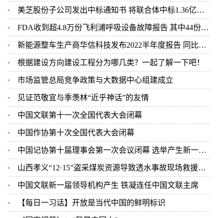
美芝股份子公司发出中标通知书 将联合体中标1.36亿元总承包项目
FDA收到超4.8万份飞利浦呼吸设备故障报告 其中44份死亡案例
新能源整车生产商华信科技发布2022半年度报告 同比下滑2.92%
根据建设方向建设工程分为哪几类？一起了解一下吧！
市场监管总局竞争政策与大数据中心组建成立
见证范敬宜与季羡林“近乎神话”的友情
中国文联第十一次全国代表大会闭幕
中国作协第十次全国代表大会闭幕
中国记协第十届理事会第一次会议闭幕 选举产生新一届中国记协领导机构
山西孝义“12·15”盗采煤炭资源导致透水事故现场救援结束 2人遇难
中国文联新一届领导机构产生 铁凝连任中国文联主席
【每日一习话】开放是当代中国的鲜明标识