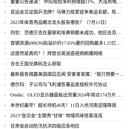
重要公告速递： 中际旭创净利预增超11%、大连热电重组标的审计尚未完成、科大讯飞股东近期减持
亚运会见证国乒洗牌？马琳力挺爱徒争奥运名额，陈梦被放弃成定局
2023年体育用品概念龙头股有哪些？（7月11日）
列农：范德贝克在曼联和埃弗顿都未成功，他应去苏超重新开始
首钢资源(00639)拟溢价约17.65%要约回购最多1.25亿股股份 7月12日复牌
这居然是真的？！拜登访英迷惑视频刷爆网络
合合王国兑换码怎么获取
最新报告揭露美国虐囚丑闻 受害者家属：“我只想要一个答案”
德尔玛：子公司与飞利浦签署品类授权许可协议
Omdia：OLED显示器面板出货量2024年将达174万片 两年时间实现10倍以上激增
本世纪最早！超长待机40天！11日入伏河南迎强降雨
2023“张交会”主题秀“甘味” 地域风味惊喜连连
甘肃省启动防汛抗洪四级应急响应