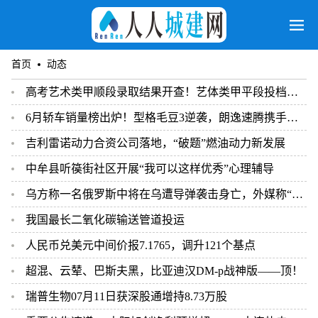
首页
动态
高考艺术类甲顺段录取结果开查！艺体类甲平段投档线、独立设置艺术类本科院校自划线公布
6月轿车销量榜出炉！型格毛豆3逆袭，朗逸速腾携手战轩逸
吉利雷诺动力合资公司落地，“破题”燃油动力新发展
中牟县听篌街社区开展“我可以这样优秀”心理辅导
乌方称一名俄罗斯中将在乌遭导弹袭击身亡，外媒称“无法核实”
我国最长二氧化碳输送管道投运
人民币兑美元中间价报7.1765，调升121个基点
超混、云辇、巴斯夫黑，比亚迪汉DM-p战神版——顶！
瑞普生物07月11日获深股通增持8.73万股