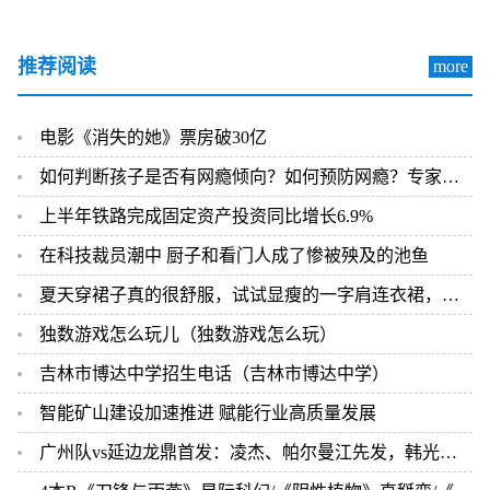
推荐阅读
more
电影《消失的她》票房破30亿
如何判断孩子是否有网瘾倾向？如何预防网瘾？专家来支招
上半年铁路完成固定资产投资同比增长6.9%
在科技裁员潮中 厨子和看门人成了惨被殃及的池鱼
夏天穿裙子真的很舒服，试试显瘦的一字肩连衣裙，优雅永不过时
独数游戏怎么玩儿（独数游戏怎么玩）
吉林市博达中学招生电话（吉林市博达中学）
智能矿山建设加速推进 赋能行业高质量发展
广州队vs延边龙鼎首发：凌杰、帕尔曼江先发，韩光徽、金泰延出战