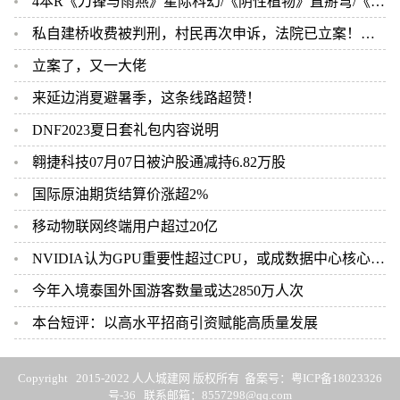
4本R《刀锋与雨燕》星际科幻/《阴性植物》直掰弯/《笨雪人》荤素均衡/《空窗期》
私自建桥收费被判刑，村民再次申诉，法院已立案！当地回应：将建一座便民桥
立案了，又一大佬
来延边消夏避暑季，这条线路超赞！
DNF2023夏日套礼包内容说明
翱捷科技07月07日被沪股通减持6.82万股
国际原油期货结算价涨超2%
移动物联网终端用户超过20亿
NVIDIA认为GPU重要性超过CPU，或成数据中心核心资源
今年入境泰国外国游客数量或达2850万人次
本台短评：以高水平招商引资赋能高质量发展
Copyright 2015-2022 人人城建网 版权所有 备案号：
粤ICP备18023326
号-36
联系邮箱：8557298@qq.com