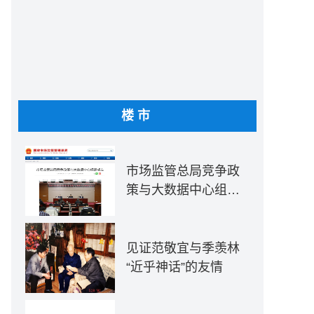
楼市
市场监管总局竞争政
策与大数据中心组建
成立
见证范敬宜与季羡林
“近乎神话”的友情