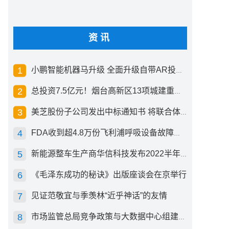
资讯
小鹏智能机器马升级 全面升级自带AR投影创新交互方式
总投资7.5亿元！烟台高新区13项城建重点工程开工
美芝股份子公司发出中标通知书 将联合体中标1.36亿元总承包项目
FDA收到超4.8万份飞利浦呼吸设备故障报告 其中44份死亡案例
新能源整车生产商华信科技发布2022半年度报告 同比下滑2.92%
《毛泽东成功的秘诀》出版座谈会在京举行
见证范敬宜与季羡林“近乎神话”的友情
市场监管总局竞争政策与大数据中心组建成立