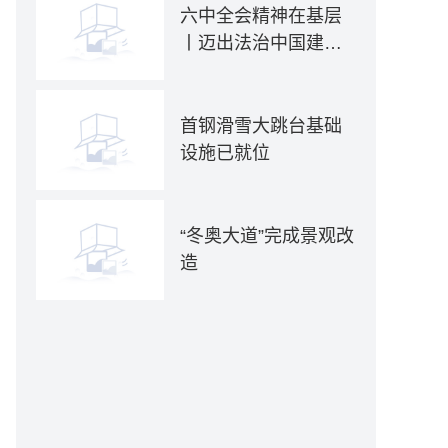
六中全会精神在基层
丨迈出法治中国建设
坚实步伐——各地贯
彻落实六中全会精神
推动全面依法治国新
首钢滑雪大跳台基础
实践
设施已就位
“冬奥大道”完成景观改
造