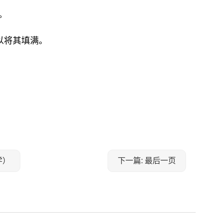
4。
以将其填满。
学）
下一篇: 最后一页