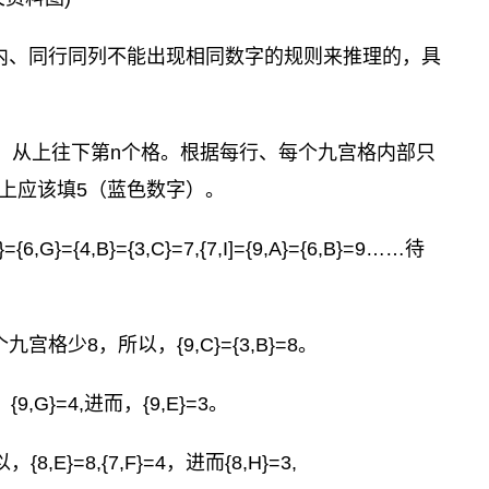
内、同行同列不能出现相同数字的规则来推理的，具
第m、从上往下第n个格。根据每行、每个九宫格内部只
置上应该填5（蓝色数字）。
}={4,B}={3,C}=7,{7,I]={9,A}={6,B}=9……待
。
少8，所以，{9,C}={3,B}=8。
G}=4,进而，{9,E}=3。
}=8,{7,F}=4，进而{8,H}=3,