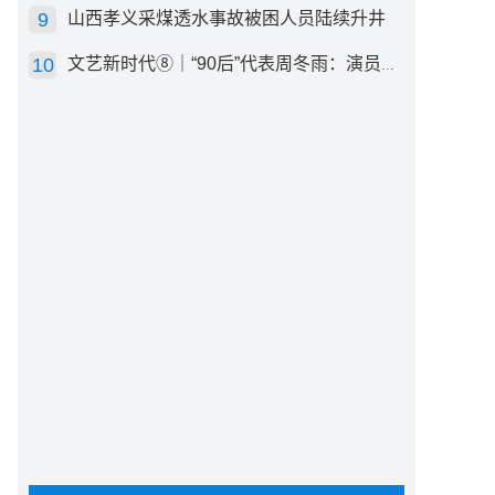
山西孝义采煤透水事故被困人员陆续升井
文艺新时代⑧｜“90后”代表周冬雨：演员心里有底，得靠体验生活