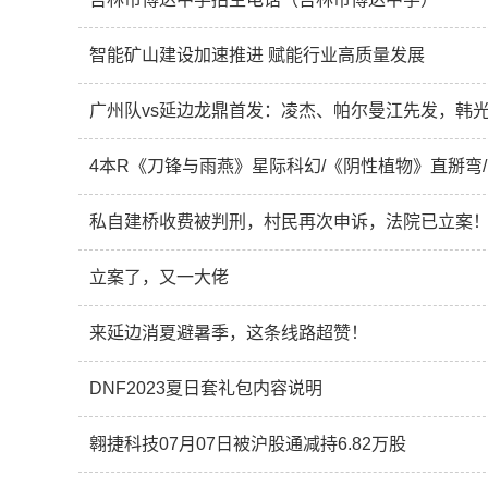
智能矿山建设加速推进 赋能行业高质量发展
广州队vs延边龙鼎首发：凌杰、帕尔曼江先发，韩
4本R《刀锋与雨燕》星际科幻/《阴性植物》直掰弯
私自建桥收费被判刑，村民再次申诉，法院已立案
立案了，又一大佬
来延边消夏避暑季，这条线路超赞！
DNF2023夏日套礼包内容说明
翱捷科技07月07日被沪股通减持6.82万股