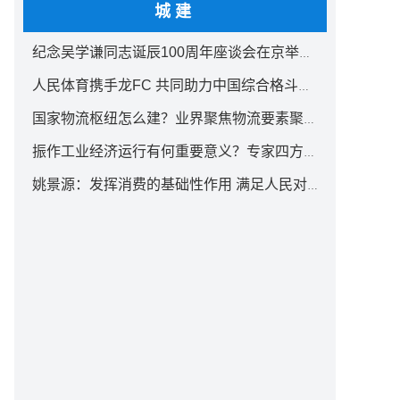
城建
纪念吴学谦同志诞辰100周年座谈会在京举行 汪洋出席
人民体育携手龙FC 共同助力中国综合格斗事业发展
国家物流枢纽怎么建？业界聚焦物流要素聚集方式创新
振作工业经济运行有何重要意义？专家四方面权威解读
姚景源：发挥消费的基础性作用 满足人民对美好生活向往