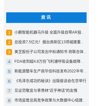
资讯
小鹏智能机器马升级 全面升级自带AR投影创新交互方式
总投资7.5亿元！烟台高新区13项城建重点工程开工
美芝股份子公司发出中标通知书 将联合体中标1.36亿元总承包项目
FDA收到超4.8万份飞利浦呼吸设备故障报告 其中44份死亡案例
新能源整车生产商华信科技发布2022半年度报告 同比下滑2.92%
《毛泽东成功的秘诀》出版座谈会在京举行
见证范敬宜与季羡林“近乎神话”的友情
市场监管总局竞争政策与大数据中心组建成立