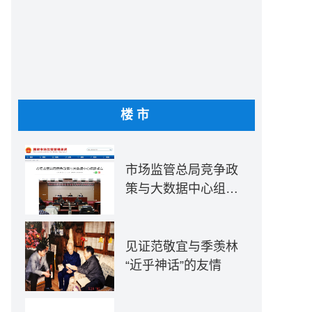
楼市
市场监管总局竞争政
策与大数据中心组建
成立
见证范敬宜与季羡林
“近乎神话”的友情