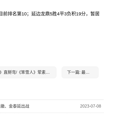
目前排名第10；延边龙鼎5胜4平3负积19分，暂居
上一篇: 4本R《刀锋与雨燕》星际科幻/《阴性植物》直掰弯/《笨雪人》荤素均衡/《空窗期》
下一篇: 最后一页
光徽、金泰延出战
2023-07-08