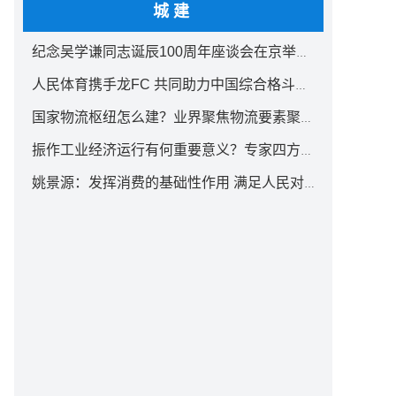
城建
纪念吴学谦同志诞辰100周年座谈会在京举行 汪洋出席
人民体育携手龙FC 共同助力中国综合格斗事业发展
国家物流枢纽怎么建？业界聚焦物流要素聚集方式创新
振作工业经济运行有何重要意义？专家四方面权威解读
姚景源：发挥消费的基础性作用 满足人民对美好生活向往