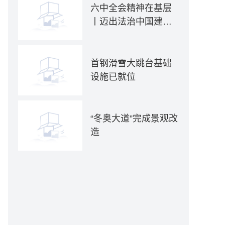
六中全会精神在基层
丨迈出法治中国建设
坚实步伐——各地贯
彻落实六中全会精神
推动全面依法治国新
首钢滑雪大跳台基础
实践
设施已就位
“冬奥大道”完成景观改
造