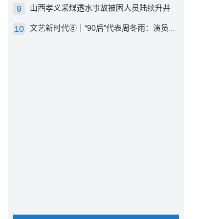
山西孝义采煤透水事故被困人员陆续升井
文艺新时代⑧｜“90后”代表周冬雨：演员心里有底，得靠体验生活