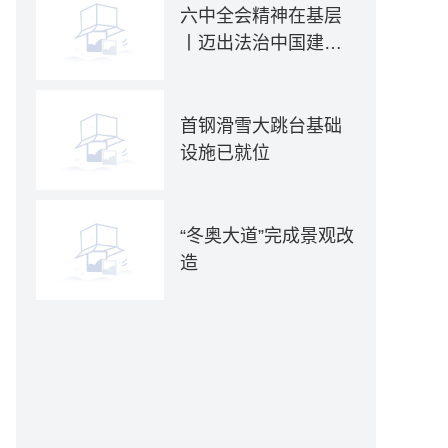
六中全会精神在基层
丨迈出法治中国建设
坚实步伐——各地贯
彻落实六中全会精神
推动全面依法治国新
首钢滑雪大跳台基础
实践
设施已就位
“冬奥大道”完成景观改
造