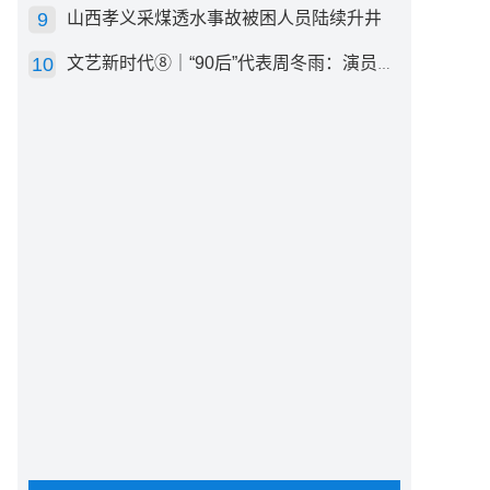
山西孝义采煤透水事故被困人员陆续升井
文艺新时代⑧｜“90后”代表周冬雨：演员心里有底，得靠体验生活