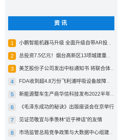
资讯
小鹏智能机器马升级 全面升级自带AR投影创新交互方式
总投资7.5亿元！烟台高新区13项城建重点工程开工
美芝股份子公司发出中标通知书 将联合体中标1.36亿元总承包项目
FDA收到超4.8万份飞利浦呼吸设备故障报告 其中44份死亡案例
新能源整车生产商华信科技发布2022半年度报告 同比下滑2.92%
《毛泽东成功的秘诀》出版座谈会在京举行
见证范敬宜与季羡林“近乎神话”的友情
市场监管总局竞争政策与大数据中心组建成立