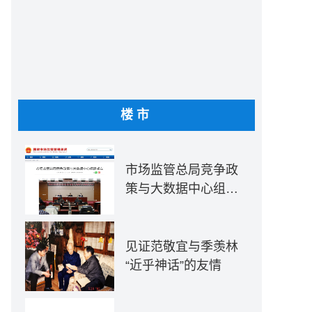
楼市
市场监管总局竞争政
策与大数据中心组建
成立
见证范敬宜与季羡林
“近乎神话”的友情