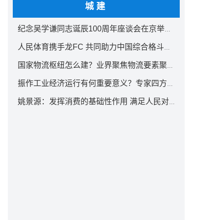
城建
纪念吴学谦同志诞辰100周年座谈会在京举行 汪洋出席
人民体育携手龙FC 共同助力中国综合格斗事业发展
国家物流枢纽怎么建？业界聚焦物流要素聚集方式创新
振作工业经济运行有何重要意义？专家四方面权威解读
姚景源：发挥消费的基础性作用 满足人民对美好生活向往