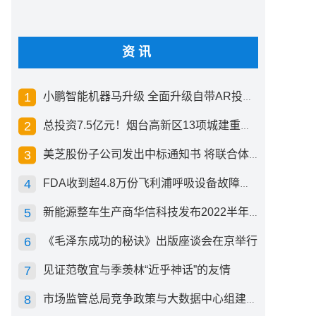
资讯
小鹏智能机器马升级 全面升级自带AR投影创新交互方式
总投资7.5亿元！烟台高新区13项城建重点工程开工
美芝股份子公司发出中标通知书 将联合体中标1.36亿元总承包项目
FDA收到超4.8万份飞利浦呼吸设备故障报告 其中44份死亡案例
新能源整车生产商华信科技发布2022半年度报告 同比下滑2.92%
《毛泽东成功的秘诀》出版座谈会在京举行
见证范敬宜与季羡林“近乎神话”的友情
市场监管总局竞争政策与大数据中心组建成立