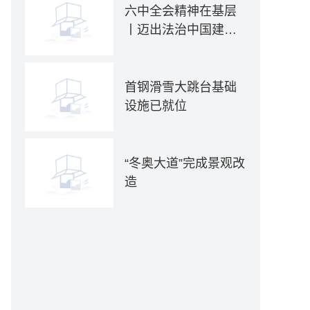
六中全会精神在基层
丨迈出法治中国建设
坚实步伐——各地贯
彻落实六中全会精神
推动全面依法治国新
首钢滑雪大跳台基础
实践
设施已就位
“冬奥大道”完成景观改
造