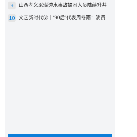
山西孝义采煤透水事故被困人员陆续升井
文艺新时代⑧｜“90后”代表周冬雨：演员心里有底，得靠体验生活