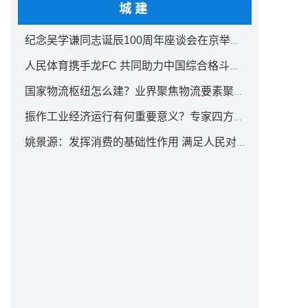
城建
纪念吴学谦同志诞辰100周年座谈会在京举行 汪洋出席
人民体育携手龙FC 共同助力中国综合格斗事业发展
国家物流枢纽怎么建？业界聚焦物流要素聚集方式创新
振作工业经济运行有何重要意义？专家四方面权威解读
姚景源：发挥消费的基础性作用 满足人民对美好生活向往