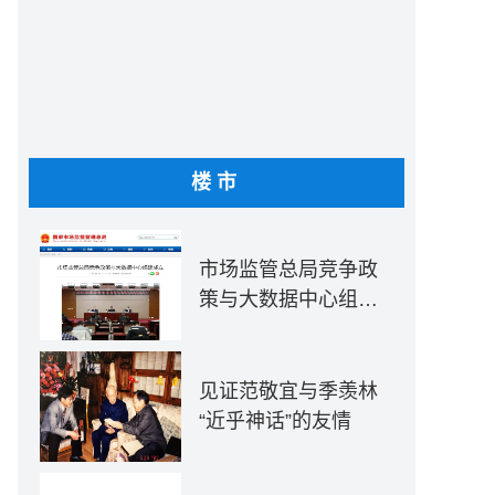
楼市
市场监管总局竞争政
策与大数据中心组建
成立
见证范敬宜与季羡林
“近乎神话”的友情