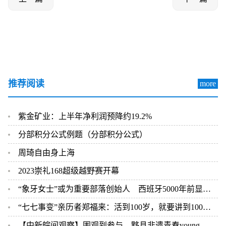
推荐阅读
more
紫金矿业：上半年净利润预降约19.2%
分部积分公式例题（分部积分公式）
周琦自由身上海
2023崇礼168超级越野赛开幕
“象牙女士”或为重要部落创始人 西班牙5000年前显赫墓葬墓主其实为女性
“七七事变”亲历者郑福来：活到100岁，就要讲到100岁！
【中新皖间观察】围观到参与，黟县非遗青春young