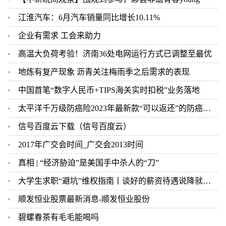
江淮汽车：6月汽车销量同比增长10.11%
企业有需求 工会来助力
高温大负荷考验！济南36处电网运行方式已调整至最优
地炼有复产现象 沥青关注梅雨季之后需求的表现
中国首笔“数字人民币+TIPS海关实时扣税”业务落地
太平洋千万级防癌险2023年最新款“可以返还”的防癌险多少钱一年？
信号百度云下载（信号百度云）
2017年广交会时间_广交会2013时间
真相 | “经济胁迫”是美国手中杀人的“刀”
大学生求职“避坑”维权指南丨谈好的薪资待遇说降就降！劳动者应如何维权？
顺发恒业股票最新消息-顺发恒业股份
碧螺春茶有毛毛能喝吗