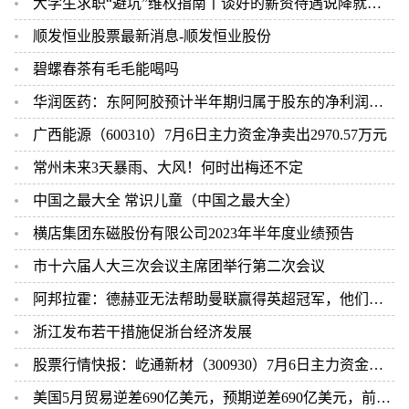
大学生求职“避坑”维权指南丨谈好的薪资待遇说降就降！劳动者应如何维权？
顺发恒业股票最新消息-顺发恒业股份
碧螺春茶有毛毛能喝吗
华润医药：东阿阿胶预计半年期归属于股东的净利润同比增长约65%-78%至5.1亿-5.5亿元
广西能源（600310）7月6日主力资金净卖出2970.57万元
常州未来3天暴雨、大风！何时出梅还不定
中国之最大全 常识儿童（中国之最大全）
横店集团东磁股份有限公司2023年半年度业绩预告
市十六届人大三次会议主席团举行第二次会议
阿邦拉霍：德赫亚无法帮助曼联赢得英超冠军，他们需要奥纳纳
浙江发布若干措施促浙台经济发展
股票行情快报：屹通新材（300930）7月6日主力资金净卖出377.99万元
美国5月贸易逆差690亿美元，预期逆差690亿美元，前值为逆差746亿美元