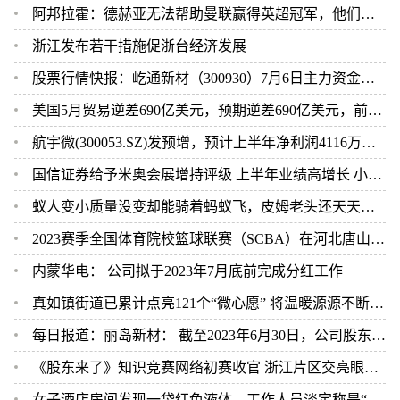
阿邦拉霍：德赫亚无法帮助曼联赢得英超冠军，他们需要奥纳纳
浙江发布若干措施促浙台经济发展
股票行情快报：屹通新材（300930）7月6日主力资金净卖出377.99万元
美国5月贸易逆差690亿美元，预期逆差690亿美元，前值为逆差746亿美元
航宇微(300053.SZ)发预增，预计上半年净利润4116万元-6122万元，同比增长145.76%-265.53%
国信证券给予米奥会展增持评级 上半年业绩高增长 小而美展会龙头规模与盈利有望共振
蚁人变小质量没变却能骑着蚂蚁飞，皮姆老头还天天腰间挂着坦克跑
2023赛季全国体育院校篮球联赛（SCBA）在河北唐山启幕
内蒙华电： 公司拟于2023年7月底前完成分红工作
真如镇街道已累计点亮121个“微心愿” 将温暖源源不断地送到居民心坎上
每日报道：丽岛新材： 截至2023年6月30日，公司股东人数为15816户
《股东来了》知识竞赛网络初赛收官 浙江片区交亮眼答卷_世界消息
女子酒店房间发现一袋红色液体，工作人员淡定称是“流产胎儿”，真相查明后恶心坏了！ 全球新动态