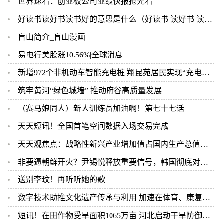
世界速看：创业板公司业绩快报抢先看
好读书读好书读书好的意思是什么（好读书 读好书 读书好 的意思） 环球关注
盲山简介_盲山漫画
易电行美股涨10.56%|全球消息
新增972个非机动车智能充电桩 翔昆苑居民实现“充电自由”
筑牢黄河“绿色城墙” 推动府谷高质量发展
（赛马娘同人）新人训练员加油啊！第七十七话
天天短讯！全国首笔空间数据入场交易完成
天天观焦点：战略性新兴产业增加值占国内生产总值比重超13%（新数据 新看点）
非要逼朝鲜开火？尹锡悦释放重要信号，韩国彻底对金正恩摊牌
送别李玟！再听听她的歌
数字技术助推文化遗产传承与利用 加速在体育、康复等领域应用
短讯！在田作物受旱面积1065万亩 河北启动干旱防御Ⅳ级应急响应