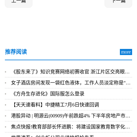
上一篇
下一篇
推荐阅读
more
《股东来了》知识竞赛网络初赛收官 浙江片区交亮眼答卷_世界消息
女子酒店房间发现一袋红色液体，工作人员淡定称是“流产胎儿”，真相查明后恶心坏了！ 全球新动态
《方舟生存进化》国际服怎么登录
【天天速看料】中捷精工7月6日快速回调
港股异动 | 明源云(00909)午前跌超4% 下半年房地产市场恢复仍有波折
焦点快报!教育部部长怀进鹏：将建设国家教育数字化大数据中心