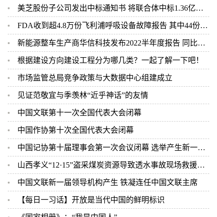
美芝股份子公司发出中标通知书 将联合体中标1.36亿元总承包项目
FDA收到超4.8万份飞利浦呼吸设备故障报告 其中44份死亡案例
新能源整车生产商华信科技发布2022半年度报告 同比下滑2.92%
根据建设方向建设工程分为哪几类？一起了解一下吧！
市场监管总局竞争政策与大数据中心组建成立
见证范敬宜与季羡林“近乎神话”的友情
中国文联第十一次全国代表大会闭幕
中国作协第十次全国代表大会闭幕
中国记协第十届理事会第一次会议闭幕 选举产生新一届中国记协领导机构
山西孝义“12·15”盗采煤炭资源导致透水事故现场救援结束 2人遇难
中国文联新一届领导机构产生 铁凝连任中国文联主席
【每日一习话】开放是当代中国的鲜明标识