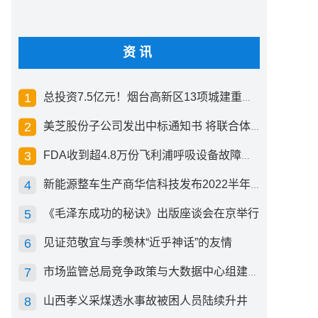
资讯
总投资7.5亿元！烟台高新区13项城建重点工程开工
美芝股份子公司发出中标通知书 将联合体中标1.36亿元总承包项目
FDA收到超4.8万份飞利浦呼吸设备故障报告 其中44份死亡案例
新能源整车生产商华信科技发布2022半年度报告 同比下滑2.92%
《毛泽东成功的秘诀》出版座谈会在京举行
见证范敬宜与季羡林“近乎神话”的友情
市场监管总局竞争政策与大数据中心组建成立
山西孝义采煤透水事故被困人员陆续升井