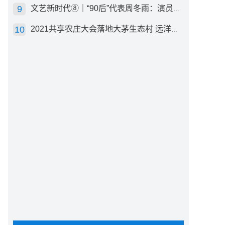
文艺新时代⑧｜“90后”代表周冬雨：演员心里有底，得靠体验生活
2021共享农庄大会落地大茅生态村 远洋集团打造“乡村振兴”样板