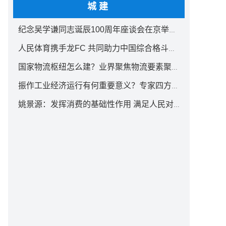
城建
纪念吴学谦同志诞辰100周年座谈会在京举行 汪洋出席
人民体育携手龙FC 共同助力中国综合格斗事业发展
国家物流枢纽怎么建？业界聚焦物流要素聚集方式创新
振作工业经济运行有何重要意义？专家四方面权威解读
姚景源：发挥消费的基础性作用 满足人民对美好生活向往