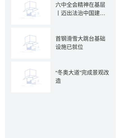
六中全会精神在基层
丨迈出法治中国建设
坚实步伐——各地贯
彻落实六中全会精神
推动全面依法治国新
首钢滑雪大跳台基础
实践
设施已就位
“冬奥大道”完成景观改
造