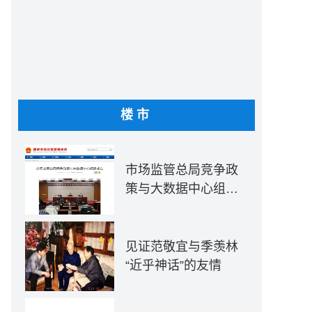
楼市
市场监管总局竞争政
策与大数据中心组建
成立
见证范敬宜与季羡林
“近乎神话”的友情