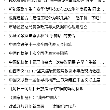
FDA收到超4.8万份飞利浦呼吸设备故障报告 其中44份死亡案例
新能源整车生产商华信科技发布2022半年度报告 同比下滑2.92%
根据建设方向建设工程分为哪几类？一起了解一下吧！
市场监管总局竞争政策与大数据中心组建成立
见证范敬宜与季羡林“近乎神话”的友情
中国文联第十一次全国代表大会闭幕
中国作协第十次全国代表大会闭幕
中国记协第十届理事会第一次会议闭幕 选举产生新一届中国记协领导机构
山西孝义“12·15”盗采煤炭资源导致透水事故现场救援结束 2人遇难
中国文联新一届领导机构产生 铁凝连任中国文联主席
【每日一习话】开放是当代中国的鲜明标识
《国家相册》：“我是中国人”
改革开放开创新局面——读懂新时代④