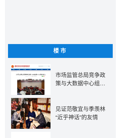
楼市
市场监管总局竞争政
策与大数据中心组建
成立
见证范敬宜与季羡林
“近乎神话”的友情