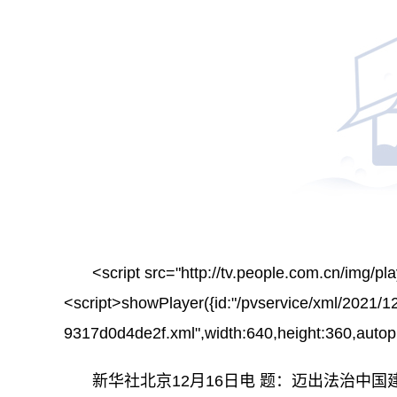
<script src="http://tv.people.com.cn/img/pla
<script>showPlayer({id:"/pvservice/xml/2021/1
9317d0d4de2f.xml",width:640,height:360,autopla
新华社北京12月16日电 题：迈出法治中