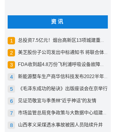
资讯
总投资7.5亿元！烟台高新区13项城建重点工程开工
美芝股份子公司发出中标通知书 将联合体中标1.36亿元总承包项目
FDA收到超4.8万份飞利浦呼吸设备故障报告 其中44份死亡案例
新能源整车生产商华信科技发布2022半年度报告 同比下滑2.92%
《毛泽东成功的秘诀》出版座谈会在京举行
见证范敬宜与季羡林“近乎神话”的友情
市场监管总局竞争政策与大数据中心组建成立
山西孝义采煤透水事故被困人员陆续升井