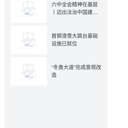
六中全会精神在基层
丨迈出法治中国建设
坚实步伐——各地贯
彻落实六中全会精神
推动全面依法治国新
首钢滑雪大跳台基础
实践
设施已就位
“冬奥大道”完成景观改
造