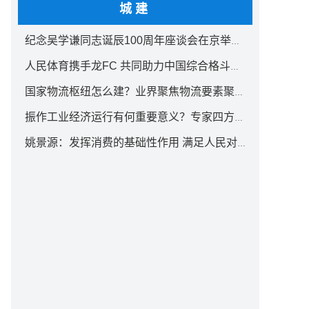
城建
纪念吴学谦同志诞辰100周年座谈会在京举行 汪洋出席
人民体育携手龙FC 共同助力中国综合格斗事业发展
国家物流枢纽怎么建？业界聚焦物流要素聚集方式创新
振作工业经济运行有何重要意义？专家四方面权威解读
姚景源：发挥消费的基础性作用 满足人民对美好生活向往