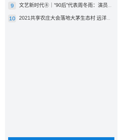
文艺新时代⑧｜“90后”代表周冬雨：演员心里有底，得靠体验生活
2021共享农庄大会落地大茅生态村 远洋集团打造“乡村振兴”样板