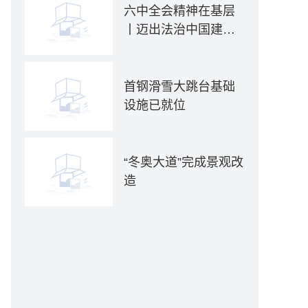
六中全会精神在基层
丨迈出法治中国建设
坚实步伐——各地贯
彻落实六中全会精神
推动全面依法治国新
首钢滑雪大跳台基础
实践
设施已就位
“冬奥大道”完成景观改
造