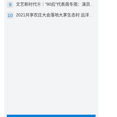
文艺新时代⑧｜“90后”代表周冬雨：演员心里有底，得靠体验生活
2021共享农庄大会落地大茅生态村 远洋集团打造“乡村振兴”样板