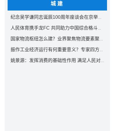
城建
纪念吴学谦同志诞辰100周年座谈会在京举行 汪洋出席
人民体育携手龙FC 共同助力中国综合格斗事业发展
国家物流枢纽怎么建？业界聚焦物流要素聚集方式创新
振作工业经济运行有何重要意义？专家四方面权威解读
姚景源：发挥消费的基础性作用 满足人民对美好生活向往