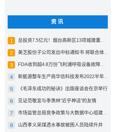
资讯
总投资7.5亿元！烟台高新区13项城建重点工程开工
美芝股份子公司发出中标通知书 将联合体中标1.36亿元总承包项目
FDA收到超4.8万份飞利浦呼吸设备故障报告 其中44份死亡案例
新能源整车生产商华信科技发布2022半年度报告 同比下滑2.92%
《毛泽东成功的秘诀》出版座谈会在京举行
见证范敬宜与季羡林“近乎神话”的友情
市场监管总局竞争政策与大数据中心组建成立
山西孝义采煤透水事故被困人员陆续升井