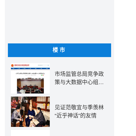
楼市
市场监管总局竞争政
策与大数据中心组建
成立
见证范敬宜与季羡林
“近乎神话”的友情