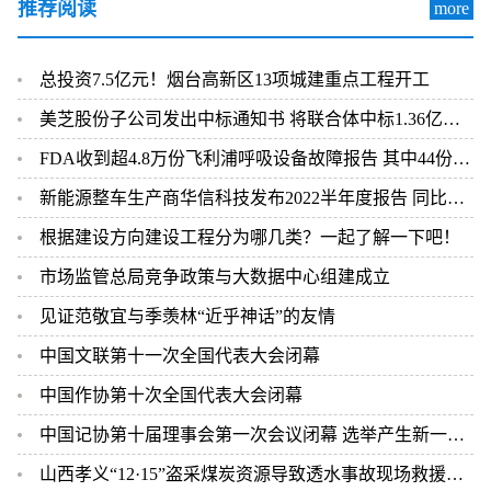
推荐阅读
more
总投资7.5亿元！烟台高新区13项城建重点工程开工
美芝股份子公司发出中标通知书 将联合体中标1.36亿元总承包项目
FDA收到超4.8万份飞利浦呼吸设备故障报告 其中44份死亡案例
新能源整车生产商华信科技发布2022半年度报告 同比下滑2.92%
根据建设方向建设工程分为哪几类？一起了解一下吧！
市场监管总局竞争政策与大数据中心组建成立
见证范敬宜与季羡林“近乎神话”的友情
中国文联第十一次全国代表大会闭幕
中国作协第十次全国代表大会闭幕
中国记协第十届理事会第一次会议闭幕 选举产生新一届中国记协领导机构
山西孝义“12·15”盗采煤炭资源导致透水事故现场救援结束 2人遇难