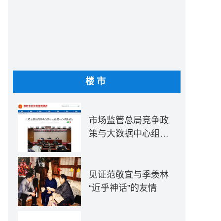
楼市
市场监管总局竞争政
策与大数据中心组建
成立
见证范敬宜与季羡林
“近乎神话”的友情