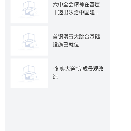
六中全会精神在基层
丨迈出法治中国建设
坚实步伐——各地贯
彻落实六中全会精神
推动全面依法治国新
首钢滑雪大跳台基础
实践
设施已就位
“冬奥大道”完成景观改
造