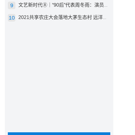
文艺新时代⑧｜“90后”代表周冬雨：演员心里有底，得靠体验生活
2021共享农庄大会落地大茅生态村 远洋集团打造“乡村振兴”样板