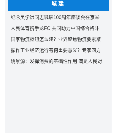
城建
纪念吴学谦同志诞辰100周年座谈会在京举行 汪洋出席
人民体育携手龙FC 共同助力中国综合格斗事业发展
国家物流枢纽怎么建？业界聚焦物流要素聚集方式创新
振作工业经济运行有何重要意义？专家四方面权威解读
姚景源：发挥消费的基础性作用 满足人民对美好生活向往