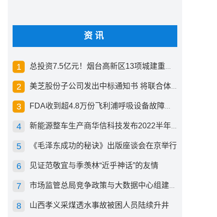
资讯
总投资7.5亿元！烟台高新区13项城建重点工程开工
美芝股份子公司发出中标通知书 将联合体中标1.36亿元总承包项目
FDA收到超4.8万份飞利浦呼吸设备故障报告 其中44份死亡案例
新能源整车生产商华信科技发布2022半年度报告 同比下滑2.92%
《毛泽东成功的秘诀》出版座谈会在京举行
见证范敬宜与季羡林“近乎神话”的友情
市场监管总局竞争政策与大数据中心组建成立
山西孝义采煤透水事故被困人员陆续升井