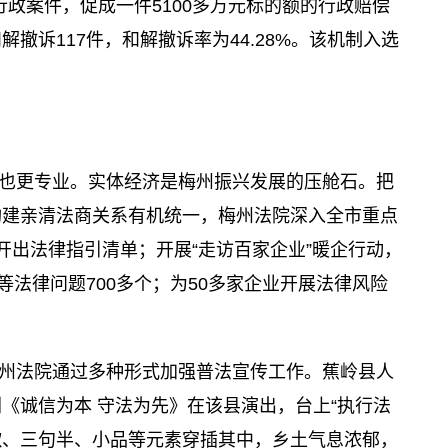
政案件，促成一件5100多万元标的额的行政赔偿
撤诉117件，和解撤诉率为44.28%。该机制入选
也更专业。实体经济是梅州振兴发展的压舱石。把
构建亲清法商关系有机统一，梅州法院深入全市重点
开出法律指引清单；开展“走访百家企业”暖企行动，
等法律问题700多个；为50多家企业开展法律风险
州法院通过多种形式加强普法宣传工作。蕉岭县人
《诚信为本 守法为先》在该县演出，台上“执行法
山歌、三句半、小品等元素穿插其中，乡土气息浓郁，