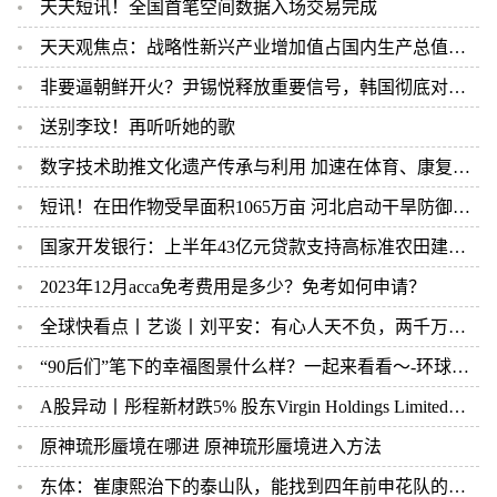
天天短讯！全国首笔空间数据入场交易完成
天天观焦点：战略性新兴产业增加值占国内生产总值比重超13%（新数据 新看点）
非要逼朝鲜开火？尹锡悦释放重要信号，韩国彻底对金正恩摊牌
送别李玟！再听听她的歌
数字技术助推文化遗产传承与利用 加速在体育、康复等领域应用
短讯！在田作物受旱面积1065万亩 河北启动干旱防御Ⅳ级应急响应
国家开发银行：上半年43亿元贷款支持高标准农田建设 天天热头条
2023年12月acca免考费用是多少？免考如何申请？
全球快看点丨艺谈丨刘平安：有心人天不负，两千万字破穹庐
“90后们”笔下的幸福图景什么样？一起来看看～-环球今头条
A股异动丨彤程新材跌5% 股东Virgin Holdings Limited拟减持不超1.68%股份 当前速递
原神琉形蜃境在哪进 原神琉形蜃境进入方法
东体：崔康熙治下的泰山队，能找到四年前申花队的影子-快看