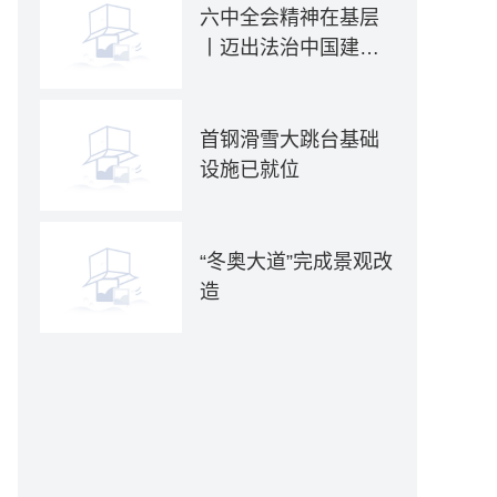
六中全会精神在基层
丨迈出法治中国建设
坚实步伐——各地贯
彻落实六中全会精神
推动全面依法治国新
首钢滑雪大跳台基础
实践
设施已就位
“冬奥大道”完成景观改
造