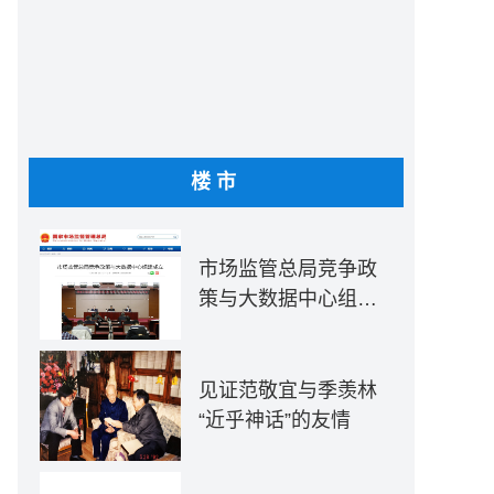
楼市
市场监管总局竞争政
策与大数据中心组建
成立
见证范敬宜与季羡林
“近乎神话”的友情