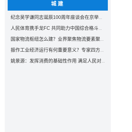
城建
纪念吴学谦同志诞辰100周年座谈会在京举行 汪洋出席
人民体育携手龙FC 共同助力中国综合格斗事业发展
国家物流枢纽怎么建？业界聚焦物流要素聚集方式创新
振作工业经济运行有何重要意义？专家四方面权威解读
姚景源：发挥消费的基础性作用 满足人民对美好生活向往