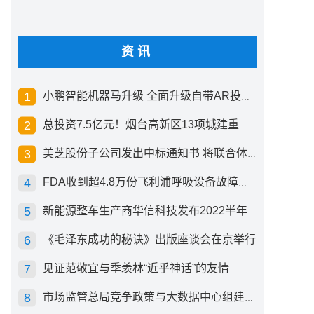
资讯
小鹏智能机器马升级 全面升级自带AR投影创新交互方式
总投资7.5亿元！烟台高新区13项城建重点工程开工
美芝股份子公司发出中标通知书 将联合体中标1.36亿元总承包项目
FDA收到超4.8万份飞利浦呼吸设备故障报告 其中44份死亡案例
新能源整车生产商华信科技发布2022半年度报告 同比下滑2.92%
《毛泽东成功的秘诀》出版座谈会在京举行
见证范敬宜与季羡林“近乎神话”的友情
市场监管总局竞争政策与大数据中心组建成立