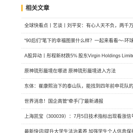
相关文章
全球快看点丨艺谈丨刘平安：有心人天不负，两千
“90后们”笔下的幸福图景什么样？一起来看看～-环
A股异动丨彤程新材跌5% 股东Virgin Holdings Li
原神琉形蜃境在哪进 原神琉形蜃境进入方法
东体：崔康熙治下的泰山队，能找到四年前申花队的
世界消息！国企高管“牵手门”最新通报
上海凯宝（300039）：7月5日技术指标出现看涨信号
最新快讯!提升大学生法治素养 加强学生个人信息保