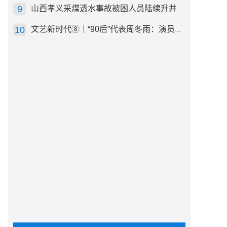
山西孝义采煤透水事故被困人员陆续升井
文艺新时代⑧｜“90后”代表周冬雨：演员心里有底，得靠体验生活