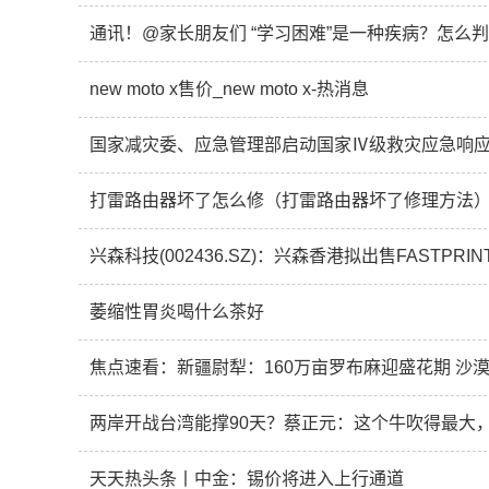
通讯！@家长朋友们 “学习困难”是一种疾病？怎么
new moto x售价_new moto x-热消息
国家减灾委、应急管理部启动国家Ⅳ级救灾应急响应
打雷路由器坏了怎么修（打雷路由器坏了修理方法）
萎缩性胃炎喝什么茶好
焦点速看：新疆尉犁：160万亩罗布麻迎盛花期 沙漠
两岸开战台湾能撑90天？蔡正元：这个牛吹得最大
天天热头条丨中金：锡价将进入上行通道