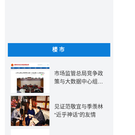
楼市
市场监管总局竞争政
策与大数据中心组建
成立
见证范敬宜与季羡林
“近乎神话”的友情