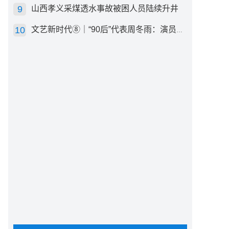
山西孝义采煤透水事故被困人员陆续升井
文艺新时代⑧｜“90后”代表周冬雨：演员心里有底，得靠体验生活