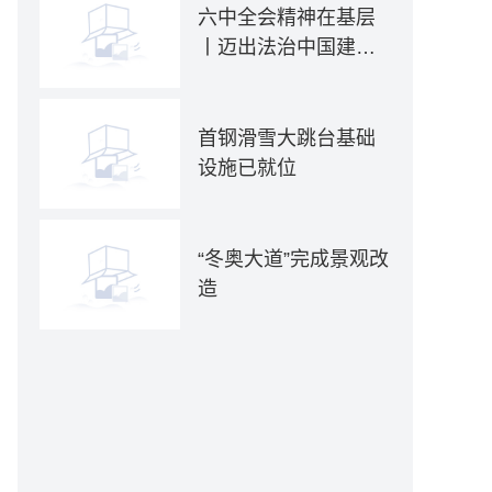
六中全会精神在基层
丨迈出法治中国建设
坚实步伐——各地贯
彻落实六中全会精神
推动全面依法治国新
首钢滑雪大跳台基础
实践
设施已就位
“冬奥大道”完成景观改
造