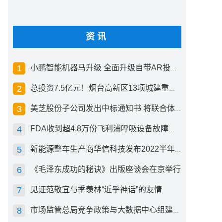
资讯
小鹏智能机器马升级 全面升级自带AR投影创新交互方式
总投资7.5亿元！烟台高新区13项城建重点工程开工
美芝股份子公司发出中标通知书 将联合体中标1.36亿元总承包项目
FDA收到超4.8万份飞利浦呼吸设备故障报告 其中44份死亡案例
新能源整车生产商华信科技发布2022半年度报告 同比下滑2.92%
《毛泽东成功的秘诀》出版座谈会在京举行
见证范敬宜与季羡林“近乎神话”的友情
市场监管总局竞争政策与大数据中心组建成立