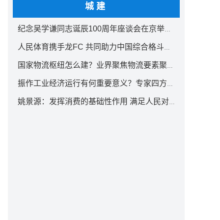
城建
纪念吴学谦同志诞辰100周年座谈会在京举行 汪洋出席
人民体育携手龙FC 共同助力中国综合格斗事业发展
国家物流枢纽怎么建？业界聚焦物流要素聚集方式创新
振作工业经济运行有何重要意义？专家四方面权威解读
姚景源：发挥消费的基础性作用 满足人民对美好生活向往