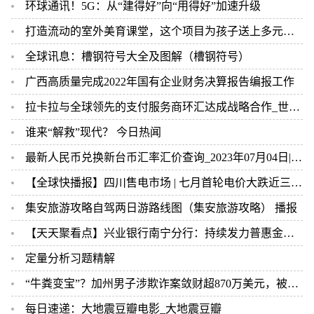
环球通讯！5G：从“建得好”向“用得好”加速升级
打造流动的室外美育课堂，这个项目为孩子送上多元研学体验-每日速递
全球讯息：槽钢符号大全及图解（槽钢符号）
广西高质量完成2022年国有企业财务决算报告编报工作
拉卡拉与全球领先的支付服务商环汇达成战略合作_世界速读
谁来“解救”现代？ 今日热闻
最新人民币兑换新台币汇率汇价查询_2023年07月04日|全球今亮点
【全球快播报】四川售电市场 | 七月首轮电价大跌近三成 到手较电网代理购电便宜8分！市场蛋糕香喷喷！
集安旅游攻略自驾两日游路线图（集安旅游攻略） 播报
【天天聚看点】兴业银行南宁分行：持续发力普惠金融助力新市民创业无忧
定量分析习题精解
“牛粪变宝”？加州男子涉欺诈案敛财超870万美元，被判6年以上监禁
每日速递：大地震豆瓣电影_大地震豆瓣