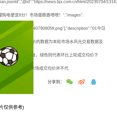
ian.jsonld","@id":"https://news.bjx.com.cn/html/20230704/13167
电便宜8分！市场蛋糕香喷喷！","images":
/6382405657025435407908058.png"],"description":"01今日
共计7轮，此版块展示的数据为本轮市场水风光交易数据及
比上轮成交均价上涨，绿色则代表环比上轮成交均价下
瓦时）特别说明：批发市场成交均价并不代
新闻网
分享到：
片仅供参考)