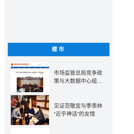
楼市
市场监管总局竞争政
策与大数据中心组建
成立
见证范敬宜与季羡林
“近乎神话”的友情