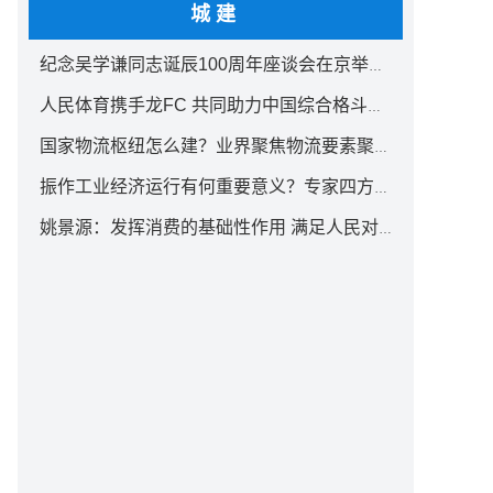
城建
纪念吴学谦同志诞辰100周年座谈会在京举行 汪洋出席
人民体育携手龙FC 共同助力中国综合格斗事业发展
国家物流枢纽怎么建？业界聚焦物流要素聚集方式创新
振作工业经济运行有何重要意义？专家四方面权威解读
姚景源：发挥消费的基础性作用 满足人民对美好生活向往