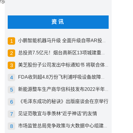
80.shtml","title":"四
资讯
小鹏智能机器马升级 全面升级自带AR投影创新交互方式
总投资7.5亿元！烟台高新区13项城建重点工程开工
美芝股份子公司发出中标通知书 将联合体中标1.36亿元总承包项目
FDA收到超4.8万份飞利浦呼吸设备故障报告 其中44份死亡案例
新能源整车生产商华信科技发布2022半年度报告 同比下滑2.92%
《毛泽东成功的秘诀》出版座谈会在京举行
见证范敬宜与季羡林“近乎神话”的友情
市场监管总局竞争政策与大数据中心组建成立