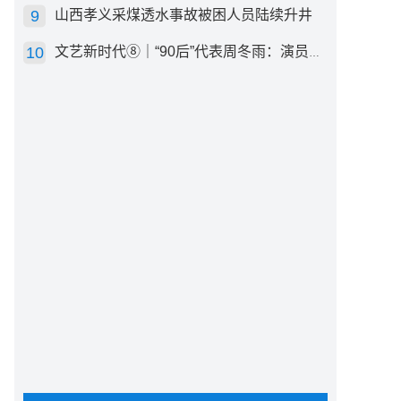
山西孝义采煤透水事故被困人员陆续升井
文艺新时代⑧｜“90后”代表周冬雨：演员心里有底，得靠体验生活