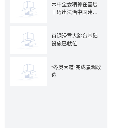
六中全会精神在基层
丨迈出法治中国建设
坚实步伐——各地贯
彻落实六中全会精神
推动全面依法治国新
首钢滑雪大跳台基础
实践
设施已就位
“冬奥大道”完成景观改
造