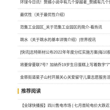
环球今日讯！赘婿小说中有几个穿越者_赘婿有几个
最优性（关于最优性介绍）
范集工业园区_关于范集工业园区的简介-看热讯
跳水（关于跳水的基本详情介绍）|世界视讯
[快讯]志特新材公布2022年年度分红实施方案(每10
将要穿曼联7号？加纳乔19岁生日蛋糕上写着数字“7”
金慈街道星子山村开展关心关爱留守儿童志愿服务
推荐阅读