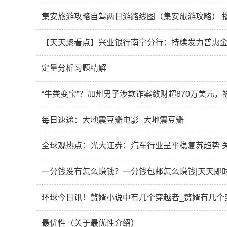
集安旅游攻略自驾两日游路线图（集安旅游攻略） 
【天天聚看点】兴业银行南宁分行：持续发力普惠
定量分析习题精解
“牛粪变宝”？加州男子涉欺诈案敛财超870万美元，
每日速递：大地震豆瓣电影_大地震豆瓣
全球观热点：光大证券：汽车行业呈平稳复苏趋势 
一分钱没有怎么赚钱？一分钱包邮怎么赚钱|天天即
环球今日讯！赘婿小说中有几个穿越者_赘婿有几个
最优性（关于最优性介绍）