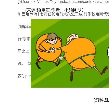
{"@context":"https://ziyuan.baidu.com/contexts/cambr
(来源:硕电汇 作者：小硕团队）
川售电市场 | 七月首轮电价大跌近三成 到手较电网代理购
["https://img01.mybjx.net/news/UploadFile/202307
行情(来源:硕电汇作者：小硕团队）本月批发侧交易
环比上轮成交均价的涨跌幅度。环比为红色则代表环
跌。（本轮环比价格为6月市场均价186.93元/兆
表","pubDate":"2023-07-04T08:39:36"}北极星电力
(资料图