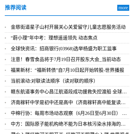
推荐阅读
more
金慈街道星子山村开展关心关爱留守儿童志愿服务活动
“蔚小理”年中考：理想遥遥领先 动态焦点
全球快资讯：招商银行(03968)选举杨盛为职工监事
注意！春雪食品将于7月19日召开股东大会_当前动态
福莱新材：“福新转债”自7月10日起开始转股-世界播报
当前滚动:对联读法顺序（读对联的顺序）
赣东航道事务中心昌江航道段成功援救失控渡船 全球视讯
济南稼轩中学是初中还是高中（济南稼轩高中能复读吗）
中棉行协：每周市场动态观察（6月26日至6月30日） 即时焦点
中方：国际原子能机构绝不能为日本核污染水排海的错误行径背书 全球新消息