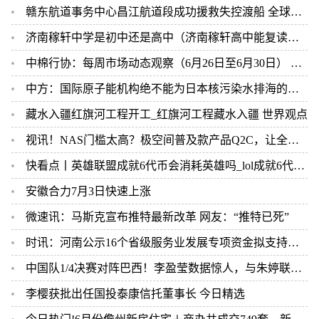
赣东航道事务中心昌江航道段成功援救失控渡船 全球视讯
济南稼轩中学是初中还是高中（济南稼轩高中能复读吗）
中棉行协：每周市场动态观察（6月26日至6月30日） 即时焦点
中方：国际原子能机构绝不能为日本核污染水排海的错误行径背书 全球新消息
藏水入疆红旗河工程开工_红旗河工程藏水入疆 世界观点
视讯！NAS门槛太高？极空间普及款产品Q2C，让全家人都可以实现数据存储自由
快看点丨英雄联盟成就6代币会消耗英雄吗_lol成就6代币怎么用
安徽合力7月3日快速上涨
微速讯：马斯克宣布推特最新改革 网友：“推特已死”
时讯：河南公示16个省级服务业发展专项资金拟支持项目｜名单
中国队1/4决赛对阵巴西！李盈莹数据惊人，与朱婷联手或天下无敌 热讯
李樱获批出任国投泰康信托董事长 今日精选