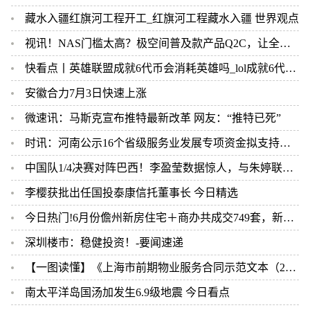
藏水入疆红旗河工程开工_红旗河工程藏水入疆 世界观点
视讯！NAS门槛太高？极空间普及款产品Q2C，让全家人都可以实现数据存储自由
快看点丨英雄联盟成就6代币会消耗英雄吗_lol成就6代币怎么用
安徽合力7月3日快速上涨
微速讯：马斯克宣布推特最新改革 网友：“推特已死”
时讯：河南公示16个省级服务业发展专项资金拟支持项目｜名单
中国队1/4决赛对阵巴西！李盈莹数据惊人，与朱婷联手或天下无敌 热讯
李樱获批出任国投泰康信托董事长 今日精选
今日热门!6月份儋州新房住宅＋商办共成交749套，新湾沁园、保利中心领跑！
深圳楼市：稳健投资！-要闻速递
【一图读懂】《上海市前期物业服务合同示范文本（2023版酬金制）》等四个示范文本修订说明|全球速看料
南太平洋岛国汤加发生6.9级地震 今日看点