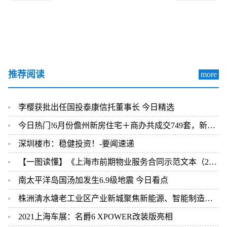
推荐阅读
more
李樱获批出任国投泰康信托董事长 今日精选
今日热门!6月份儋州新房住宅＋商办共成交749套，新湾沁园、保利中心领跑！
深圳楼市：稳健投资！-要闻速递
【一图读懂】《上海市前期物业服务合同示范文本（2023版酬金制）》等四个示范文本修订说明|全球速看料
南太平洋岛国汤加发生6.9级地震 今日看点
株洲清水塘老工业区产业新城聚焦新能源、智能制造等产业导入 时讯
2021上海车展：名爵6 XPOWER改装版亮相