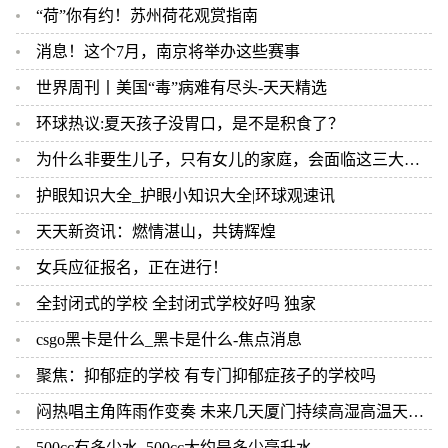
“荷”你有约！苏州荷花观赏指南
消息！这个7月，南京将举办这些赛事
世界周刊丨美国“毒”病难有尽头-天天精选
环球热议:夏天孩子没胃口，是不是积食了？
为什么非要生儿子，只有女儿的家庭，会面临这三大难题，很现实！ 环球速看
护眼知识大全_护眼小知识大全|环球观速讯
天天新资讯：燃情湛山，共铸辉煌
女兵应征报名，正在进行！
全封闭式的学校 全封闭式学校好吗 独家
csgo黑卡是什么_黑卡是什么-焦点消息
聚焦：抑郁症的学校 有专门抑郁症孩子的学校吗
闷热唱主角阵雨作变奏 未来几天厦门持续高湿高温天气 环球热闻
500cc有多少水_500cc大约是多少毫升水