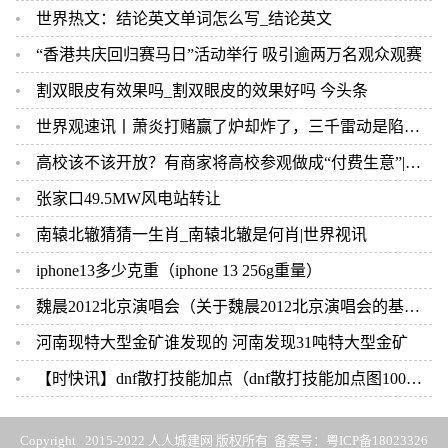
世界热文：结论英文单词怎么写_结论英文
“香港共庆回归赛马日”活动举行 吸引逾两万名观众观赛
割双眼皮有效果吗_割双眼皮的效果好吗 今头条
世界观速讯丨萧炎打赌赢了炉却炸了，三千雷动是陷阱，官方算盘打错了
高校该不该开放？有商家将高校参观做成“付费生意”|报资讯
张家口49.5MW风电站转让
南辕北辙猜猜一生肖_南辕北辙是何肖|世界视讯
iphone13多少克重（iphone 13 256g重量）
魏晨2012北京演唱会（关于魏晨2012北京演唱会的基本详情介绍）
河南现特大型金矿谁发现的 河南发现31吨特大型金矿
【时快讯】dnf散打技能加点（dnf散打技能加点图100级）
Copyright 2015-2022 人人城建网 版权所有 备案号：
粤ICP备18023326