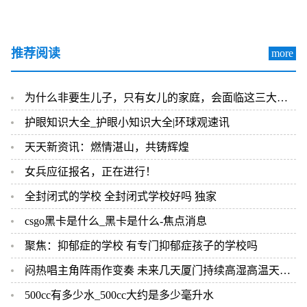
推荐阅读
more
为什么非要生儿子，只有女儿的家庭，会面临这三大难题，很现实！ 环球速看
护眼知识大全_护眼小知识大全|环球观速讯
天天新资讯：燃情湛山，共铸辉煌
女兵应征报名，正在进行！
全封闭式的学校 全封闭式学校好吗 独家
csgo黑卡是什么_黑卡是什么-焦点消息
聚焦：抑郁症的学校 有专门抑郁症孩子的学校吗
闷热唱主角阵雨作变奏 未来几天厦门持续高湿高温天气 环球热闻
500cc有多少水_500cc大约是多少毫升水