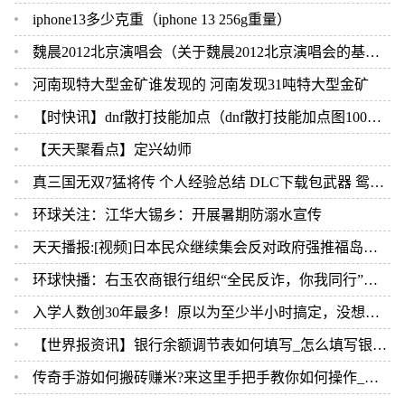
iphone13多少克重（iphone 13 256g重量）
魏晨2012北京演唱会（关于魏晨2012北京演唱会的基本详情介绍）
河南现特大型金矿谁发现的 河南发现31吨特大型金矿
【时快讯】dnf散打技能加点（dnf散打技能加点图100级）
【天天聚看点】定兴幼师
真三国无双7猛将传 个人经验总结 DLC下载包武器 鸳鸯钺
环球关注：江华大锡乡：开展暑期防溺水宣传
天天播报:[视频]日本民众继续集会反对政府强推福岛核污染水排海
环球快播：右玉农商银行组织“全民反诈，你我同行”主题宣传活动
入学人数创30年最多！原以为至少半小时搞定，没想到……小学新生入学今天现场核验，很多家长直呼太意外 今热点
【世界报资讯】银行余额调节表如何填写_怎么填写银行余额调节表
传奇手游如何搬砖赚米?来这里手把手教你如何操作_当前速看