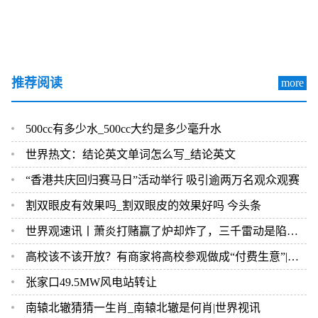
推荐阅读
more
500cc有多少水_500cc大约是多少毫升水
世界热文：结论英文单词怎么写_结论英文
“香港共庆回归赛马日”活动举行 吸引逾两万名观众观赛
割双眼皮有效果吗_割双眼皮的效果好吗 今头条
世界观速讯丨萧炎打赌赢了炉却炸了，三千雷动是陷阱，官方算盘打错了
高校该不该开放？有商家将高校参观做成“付费生意”|报资讯
张家口49.5MW风电站转让
南辕北辙猜猜一生肖_南辕北辙是何肖|世界视讯