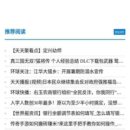
推荐阅读
more
【天天聚看点】定兴幼师
真三国无双7猛将传 个人经验总结 DLC下载包武器 鸳鸯钺
环球关注：江华大锡乡：开展暑期防溺水宣传
天天播报:[视频]日本民众继续集会反对政府强推福岛核污染水排海
环球快播：右玉农商银行组织“全民反诈，你我同行”主题宣传活动
入学人数创30年最多！原以为至少半小时搞定，没想到……小学新生入学今天现场核验，很多家长直呼太意外 今热点
【世界报资讯】银行余额调节表如何填写_怎么填写银行余额调节表
传奇手游如何搬砖赚米?来这里手把手教你如何操作_当前速看