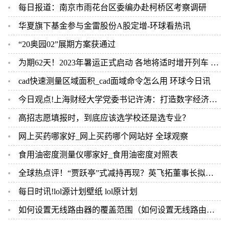
每日报道：南京市雨花台区委编办赴柯桥区考察调研
华夏旗下基金参与金雷股份A股定增-环球看热讯
“20奥园02”展期方案获通过
为期62天！2023年暑运正式启动 各地将适时增开列车 今亮点
cad快速测量区域面积_cad面域命令怎么用 环球今日讯
今日观点!上海财经大学党委书记许涛：打造数字经济人才培养新高地
高招志愿填报时，到底应该选学校还是选专业？
网上买药哪家好_网上买药哪个网站好 全球观察
食用油密度测量仪哪家好_食用油密度对照表
全球热点评！“贾跃亭”式减持再现？英飞拓董事长拟套现5亿元再借给公司
每日时讯!lol源计划壁纸 lol原计划
如何设置无线路由器的覆盖范围（如何设置无线路由器的密码）