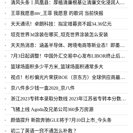
清风头条丨凤凰县：厚植清廉根基让清廉文化浸润人心_每日快播
王菲我愿意mv_王菲 我愿意 的歌词 当前快报
天天通讯！卓朗科技：拟定增募资不超34.36亿元
坦克世界3d涂装在哪买_坦克世界涂装怎么安装
天天热消息：涵盖半导体、跨境电商等新业态！即墨综合保税区智能制造产业园今年8月份交付
7月3日起调整！中国外汇交易中心发布LIBOR终止后银行间外汇市场相关业务安排
篮球场面积多少平方米_篮球场面积通常多大
视点！杉杉偏光片荣获BOE（京东方）全球供应商最高荣誉钻石奖
京八件多少钱一盒2020_京八件
浙江2023专转本录取分数线 2023年江苏省专转本分数线_全球快消息
飞猪上线 Agoda及兄弟公司360多万房源
颜值提升 新款奔驰GLE将于7月10日上市_今头条
初二了英语一窍不通怎么补救 ？