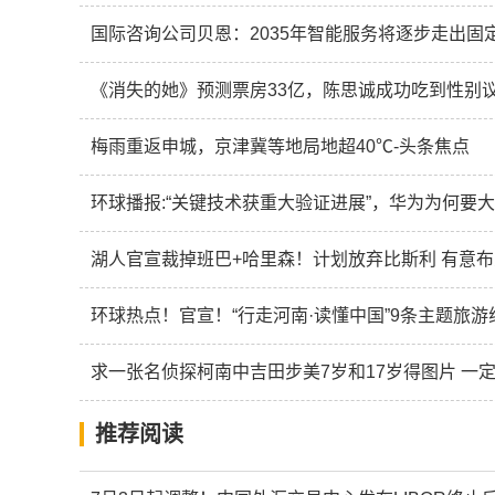
国际咨询公司贝恩：2035年智能服务将逐步走出固
《消失的她》预测票房33亿，陈思诚成功吃到性别议
梅雨重返申城，京津冀等地局地超40℃-头条焦点
环球播报:“关键技术获重大验证进展”，华为为何要大力
湖人官宣裁掉班巴+哈里森！计划放弃比斯利 有意
环球热点！官宣！“行走河南·读懂中国”9条主题旅
求一张名侦探柯南中吉田步美7岁和17岁得图片 一定
推荐阅读