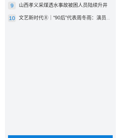
山西孝义采煤透水事故被困人员陆续升井
文艺新时代⑧｜“90后”代表周冬雨：演员心里有底，得靠体验生活