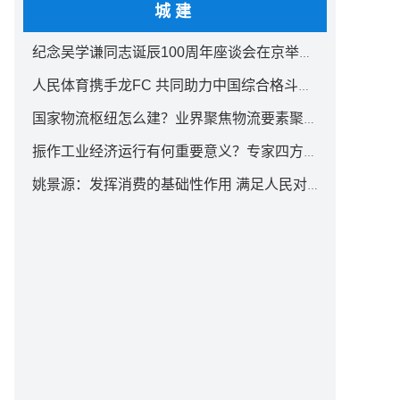
城建
纪念吴学谦同志诞辰100周年座谈会在京举行 汪洋出席
人民体育携手龙FC 共同助力中国综合格斗事业发展
国家物流枢纽怎么建？业界聚焦物流要素聚集方式创新
振作工业经济运行有何重要意义？专家四方面权威解读
姚景源：发挥消费的基础性作用 满足人民对美好生活向往