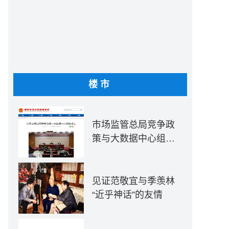
楼市
市场监管总局竞争政
策与大数据中心组建
成立
见证范敬宜与季羡林
“近乎神话”的友情