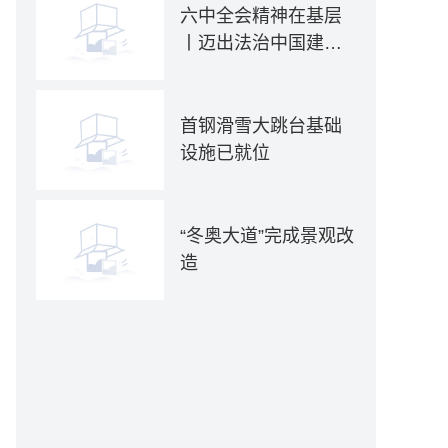
六中全会精神在基层
丨迈出法治中国建设
坚实步伐——各地贯
彻落实六中全会精神
推动全面依法治国新
首钢滑雪大跳台基础
实践
设施已就位
“冬奥大道”完成景观改
造