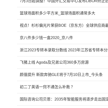
7月3日起调整！中国外汇交易中心发布LIBOR终
篮球场面积多少平方米_篮球场面积通常多大
视点！杉杉偏光片荣获BOE（京东方）全球供应商
京八件多少钱一盒2020_京八件
浙江2023专转本录取分数线 2023年江苏省专转本
飞猪上线 Agoda及兄弟公司360多万房源
颜值提升 新款奔驰GLE将于7月10日上市_今头条
初二了英语一窍不通怎么补救 ？
国际咨询公司贝恩：2035年智能服务将逐步走出固