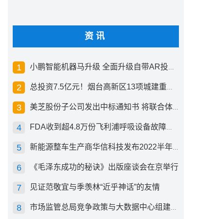
资讯
小鹏智能机器马升级 全面升级自带AR投影创新交互方式
总投资7.5亿元！烟台高新区13项城建重点工程开工
美芝股份子公司发出中标通知书 将联合体中标1.36亿元总承包项目
FDA收到超4.8万份飞利浦呼吸设备故障报告 其中44份死亡案例
新能源整车生产商华信科技发布2022半年度报告 同比下滑2.92%
《毛泽东成功的秘诀》出版座谈会在京举行
见证范敬宜与季羡林“近乎神话”的友情
市场监管总局竞争政策与大数据中心组建成立