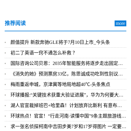
推荐阅读
more
颜值提升 新款奔驰GLE将于7月10日上市_今头条
初二了英语一窍不通怎么补救 ？
国际咨询公司贝恩：2035年智能服务将逐步走出固定的屏幕
《消失的她》预测票房33亿，陈思诚成功吃到性别议题红利？-焦点要闻 天天观热点
梅雨重返申城，京津冀等地局地超40℃-头条焦点
环球播报:“关键技术获重大验证进展”，华为为何要大力推动5.5G？
湖人官宣裁掉班巴+哈里森！计划放弃比斯利 有意布朗戈登大洛等目标
环球热点！官宣！“行走河南·读懂中国”9条主题旅游线路正式发布
求一张名侦探柯南中吉田步美7岁和17岁得图片 一定要清晰 要全身