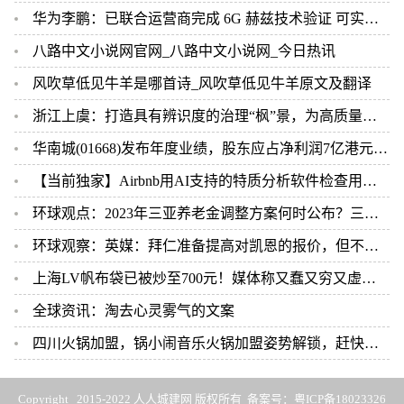
华为李鹏：已联合运营商完成 6G 赫兹技术验证 可实现 10Gbps 下行速率
八路中文小说网官网_八路中文小说网_今日热讯
风吹草低见牛羊是哪首诗_风吹草低见牛羊原文及翻译
浙江上虞：打造具有辨识度的治理“枫”景，为高质量发展保驾护航
华南城(01668)发布年度业绩，股东应占净利润7亿港元，同比减少7.9%-世界最新
【当前独家】Airbnb用AI支持的特质分析软件检查用户背景
环球观点：2023年三亚养老金调整方案何时公布？三亚的退休养老金如何计算？
环球观察：英媒：拜仁准备提高对凯恩的报价，但不会超过1亿欧
上海LV帆布袋已被炒至700元！媒体称又蠢又穷又虚荣 但依然被疯抢 世界最新
全球资讯：淘去心灵雾气的文案
四川火锅加盟，锅小闹音乐火锅加盟姿势解锁，赶快行动！ 世界播报
Copyright 2015-2022 人人城建网 版权所有 备案号：
粤ICP备18023326