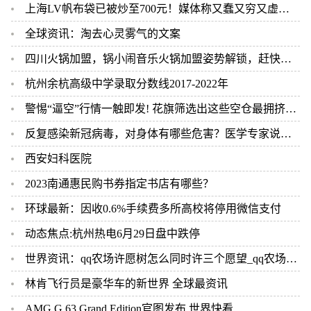
上海LV帆布袋已被炒至700元！媒体称又蠢又穷又虚荣 但依然被疯抢 世界最新
全球资讯：淘去心灵雾气的文案
四川火锅加盟，锅小闹音乐火锅加盟姿势解锁，赶快行动！ 世界播报
杭州余杭高级中学录取分数线2017-2022年
警惕“逼空”行情一触即发! 花旗筛选出这些空仓最拥挤的美股 当前看点
反复感染新冠病毒，对身体有哪些危害？医学专家说出实情 天天新视野
西安妇科医院
2023南通惠民购书券指定书店有哪些？
环球最新：因收0.6%手续费多所高校将停用微信支付
动态焦点:杭州热电6月29日盘中跌停
世界资讯：qq农场许愿树怎么同时许三个愿望_qq农场许愿树
林肯飞行员是豪华车的新世界 全球最资讯
AMG G 63 Grand Edition官图发布 世界快看