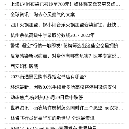
上海LV帆布袋已被炒至700元！媒体称又蠢又穷又虚荣 但依然被疯抢 世界最新
全球资讯：淘去心灵雾气的文案
四川火锅加盟，锅小闹音乐火锅加盟姿势解锁，赶快行动！ 世界播报
杭州余杭高级中学录取分数线2017-2022年
警惕“逼空”行情一触即发! 花旗筛选出这些空仓最拥挤的美股 当前看点
反复感染新冠病毒，对身体有哪些危害？医学专家说出实情 天天新视野
西安妇科医院
2023南通惠民购书券指定书店有哪些？
环球最新：因收0.6%手续费多所高校将停用微信支付
动态焦点:杭州热电6月29日盘中跌停
世界资讯：qq农场许愿树怎么同时许三个愿望_qq农场许愿树
林肯飞行员是豪华车的新世界 全球最资讯
AMG G 63 Grand Edition官图发布 世界快看