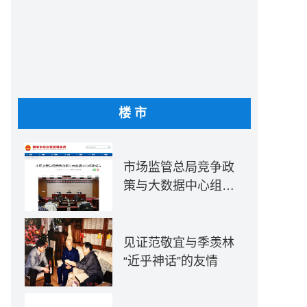
楼市
市场监管总局竞争政
策与大数据中心组建
成立
见证范敬宜与季羡林
“近乎神话”的友情