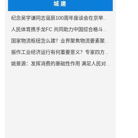
城建
纪念吴学谦同志诞辰100周年座谈会在京举行 汪洋出席
人民体育携手龙FC 共同助力中国综合格斗事业发展
国家物流枢纽怎么建？业界聚焦物流要素聚集方式创新
振作工业经济运行有何重要意义？专家四方面权威解读
姚景源：发挥消费的基础性作用 满足人民对美好生活向往