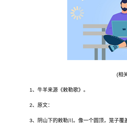
(相
1、牛羊来源《敕勒歌》。
2、原文：
3、阴山下的敕勒川。像一个圆顶，笼子覆