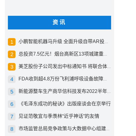
资讯
小鹏智能机器马升级 全面升级自带AR投影创新交互方式
总投资7.5亿元！烟台高新区13项城建重点工程开工
美芝股份子公司发出中标通知书 将联合体中标1.36亿元总承包项目
FDA收到超4.8万份飞利浦呼吸设备故障报告 其中44份死亡案例
新能源整车生产商华信科技发布2022半年度报告 同比下滑2.92%
《毛泽东成功的秘诀》出版座谈会在京举行
见证范敬宜与季羡林“近乎神话”的友情
市场监管总局竞争政策与大数据中心组建成立