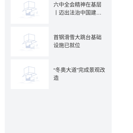
六中全会精神在基层
丨迈出法治中国建设
坚实步伐——各地贯
彻落实六中全会精神
推动全面依法治国新
首钢滑雪大跳台基础
实践
设施已就位
“冬奥大道”完成景观改
造