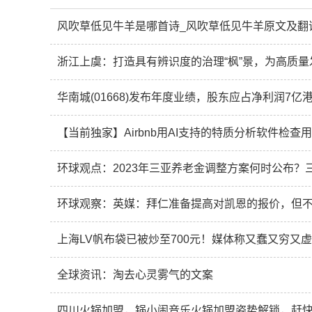
风吹草低见牛羊是哪首诗_风吹草低见牛羊原文及翻
浙江上虞：打造具有辨识度的治理“枫”景，为高质
华南城(01668)发布年度业绩，股东应占净利润7亿港
【当前独家】Airbnb用AI支持的特质分析软件检查
环球观点：2023年三亚养老金调整方案何时公布？
环球观察：英媒：拜仁准备提高对凯恩的报价，但不
上海LV帆布袋已被炒至700元！媒体称又蠢又穷又虚
全球资讯：淘去心灵雾气的文案
四川火锅加盟，锅小闹音乐火锅加盟姿势解锁，赶快