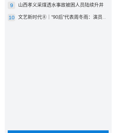
山西孝义采煤透水事故被困人员陆续升井
文艺新时代⑧｜“90后”代表周冬雨：演员心里有底，得靠体验生活