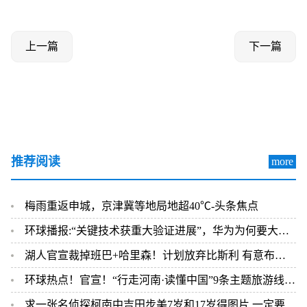
上一篇
下一篇
推荐阅读
more
梅雨重返申城，京津冀等地局地超40℃-头条焦点
环球播报:“关键技术获重大验证进展”，华为为何要大力推动5.5G？
湖人官宣裁掉班巴+哈里森！计划放弃比斯利 有意布朗戈登大洛等目标
环球热点！官宣！“行走河南·读懂中国”9条主题旅游线路正式发布
求一张名侦探柯南中吉田步美7岁和17岁得图片 一定要清晰 要全身