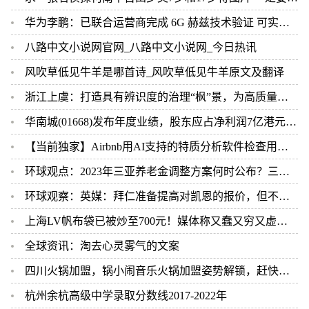
华为李鹏：已联合运营商完成 6G 赫兹技术验证 可实现 10Gbps 下行速率
八路中文小说网官网_八路中文小说网_今日热讯
风吹草低见牛羊是哪首诗_风吹草低见牛羊原文及翻译
浙江上虞：打造具有辨识度的治理“枫”景，为高质量发展保驾护航
华南城(01668)发布年度业绩，股东应占净利润7亿港元，同比减少7.9%-世界最新
【当前独家】Airbnb用AI支持的特质分析软件检查用户背景
环球观点：2023年三亚养老金调整方案何时公布？三亚的退休养老金如何计算？
环球观察：英媒：拜仁准备提高对凯恩的报价，但不会超过1亿欧
上海LV帆布袋已被炒至700元！媒体称又蠢又穷又虚荣 但依然被疯抢 世界最新
全球资讯：淘去心灵雾气的文案
四川火锅加盟，锅小闹音乐火锅加盟姿势解锁，赶快行动！ 世界播报
杭州余杭高级中学录取分数线2017-2022年