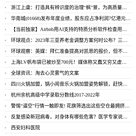
浙江上虞：打造具有辨识度的治理“枫”景，为高质量发展保驾护航
华南城(01668)发布年度业绩，股东应占净利润7亿港元，同比减少7.9%-世界最新
【当前独家】Airbnb用AI支持的特质分析软件检查用户背景
环球观点：2023年三亚养老金调整方案何时公布？三亚的退休养老金如何计算？
环球观察：英媒：拜仁准备提高对凯恩的报价，但不会超过1亿欧
上海LV帆布袋已被炒至700元！媒体称又蠢又穷又虚荣 但依然被疯抢 世界最新
全球资讯：淘去心灵雾气的文案
四川火锅加盟，锅小闹音乐火锅加盟姿势解锁，赶快行动！ 世界播报
杭州余杭高级中学录取分数线2017-2022年
警惕“逼空”行情一触即发! 花旗筛选出这些空仓最拥挤的美股 当前看点
反复感染新冠病毒，对身体有哪些危害？医学专家说出实情 天天新视野
西安妇科医院