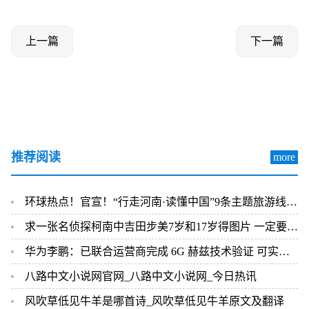
上一篇
下一篇
推荐阅读
more
环球热点！官宣！“行走河南·读懂中国”9条主题旅游线路正式发布
求一张名侦探柯南中吉田步美7岁和17岁得图片 一定要清晰 要全身
华为李鹏：已联合运营商完成 6G 赫兹技术验证 可实现 10Gbps 下行速率
八路中文小说网官网_八路中文小说网_今日热讯
风吹草低见牛羊是哪首诗_风吹草低见牛羊原文及翻译