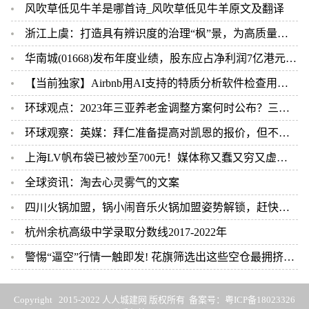
风吹草低见牛羊是哪首诗_风吹草低见牛羊原文及翻译
浙江上虞：打造具有辨识度的治理“枫”景，为高质量发展保驾护航
华南城(01668)发布年度业绩，股东应占净利润7亿港元，同比减少7.9%-世界最新
【当前独家】Airbnb用AI支持的特质分析软件检查用户背景
环球观点：2023年三亚养老金调整方案何时公布？三亚的退休养老金如何计算？
环球观察：英媒：拜仁准备提高对凯恩的报价，但不会超过1亿欧
上海LV帆布袋已被炒至700元！媒体称又蠢又穷又虚荣 但依然被疯抢 世界最新
全球资讯：淘去心灵雾气的文案
四川火锅加盟，锅小闹音乐火锅加盟姿势解锁，赶快行动！ 世界播报
杭州余杭高级中学录取分数线2017-2022年
警惕“逼空”行情一触即发! 花旗筛选出这些空仓最拥挤的美股 当前看点
Copyright 2015-2022 人人城建网 版权所有 备案号：
粤ICP备18023326