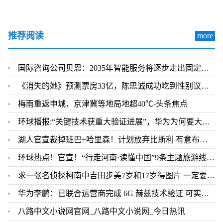
推荐阅读
more
国际咨询公司贝恩：2035年智能服务将逐步走出固定的屏幕
《消失的她》预测票房33亿，陈思诚成功吃到性别议题红利？-焦点要闻 天天观热点
梅雨重返申城，京津冀等地局地超40℃-头条焦点
环球播报:“关键技术获重大验证进展”，华为为何要大力推动5.5G？
湖人官宣裁掉班巴+哈里森！计划放弃比斯利 有意布朗戈登大洛等目标
环球热点！官宣！“行走河南·读懂中国”9条主题旅游线路正式发布
求一张名侦探柯南中吉田步美7岁和17岁得图片 一定要清晰 要全身
华为李鹏：已联合运营商完成 6G 赫兹技术验证 可实现 10Gbps 下行速率
八路中文小说网官网_八路中文小说网_今日热讯