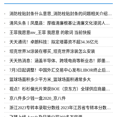
消防栓贴封条什么意思_消防栓贴封条的问题相关介绍简介
清风头条丨凤凰县：厚植清廉根基让清廉文化浸润人心_每日快播
王菲我愿意mv_王菲 我愿意 的歌词 当前快报
天天通讯！卓朗科技：拟定增募资不超34.36亿元
坦克世界3d涂装在哪买_坦克世界涂装怎么安装
天天热消息：涵盖半导体、跨境电商等新业态！即墨综合保税区智能制造产业园今年8月份交付
7月3日起调整！中国外汇交易中心发布LIBOR终止后银行间外汇市场相关业务安排
篮球场面积多少平方米_篮球场面积通常多大
视点！杉杉偏光片荣获BOE（京东方）全球供应商最高荣誉钻石奖
京八件多少钱一盒2020_京八件
浙江2023专转本录取分数线 2023年江苏省专转本分数线_全球快消息