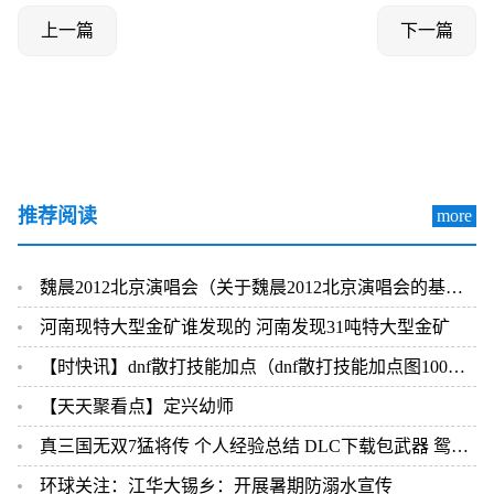
上一篇
下一篇
推荐阅读
more
魏晨2012北京演唱会（关于魏晨2012北京演唱会的基本详情介绍）
河南现特大型金矿谁发现的 河南发现31吨特大型金矿
【时快讯】dnf散打技能加点（dnf散打技能加点图100级）
【天天聚看点】定兴幼师
真三国无双7猛将传 个人经验总结 DLC下载包武器 鸳鸯钺
环球关注：江华大锡乡：开展暑期防溺水宣传