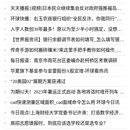
天天播报:[视频]日本民众继续集会反对政府强推福岛核污染水排海
环球快播：右玉农商银行组织“全民反诈，你我同行”主题宣传活动
入学人数创30年最多！原以为至少半小时搞定，没想到……小学新生入学今天现场核验，很多家长直呼太意外 今热点
【世界报资讯】银行余额调节表如何填写_怎么填写银行余额调节表
传奇手游如何搬砖赚米?来这里手把手教你如何操作_当前速看
每日报道：南京市雨花台区委编办赴柯桥区考察调研
华夏旗下基金参与金雷股份A股定增-环球看热讯
“20奥园02”展期方案获通过
为期62天！2023年暑运正式启动 各地将适时增开列车 今亮点
cad快速测量区域面积_cad面域命令怎么用 环球今日讯
今日观点!上海财经大学党委书记许涛：打造数字经济人才培养新高地
高招志愿填报时，到底应该选学校还是选专业？