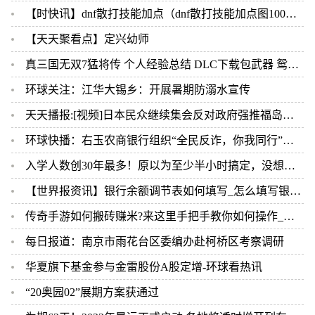
【时快讯】dnf散打技能加点（dnf散打技能加点图100级）
【天天聚看点】定兴幼师
真三国无双7猛将传 个人经验总结 DLC下载包武器 鸳鸯钺
环球关注：江华大锡乡：开展暑期防溺水宣传
天天播报:[视频]日本民众继续集会反对政府强推福岛核污染水排海
环球快播：右玉农商银行组织“全民反诈，你我同行”主题宣传活动
入学人数创30年最多！原以为至少半小时搞定，没想到……小学新生入学今天现场核验，很多家长直呼太意外 今热点
【世界报资讯】银行余额调节表如何填写_怎么填写银行余额调节表
传奇手游如何搬砖赚米?来这里手把手教你如何操作_当前速看
每日报道：南京市雨花台区委编办赴柯桥区考察调研
华夏旗下基金参与金雷股份A股定增-环球看热讯
“20奥园02”展期方案获通过