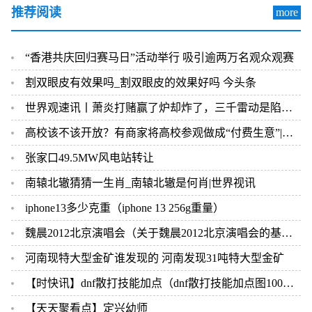
推荐阅读
more
“香港共庆回归赛马日”活动举行 吸引逾两万名观众观赛
割双眼皮有效果吗_割双眼皮的效果好吗 今头条
世界观速讯丨萧炎打赌赢了炉却炸了，三千雷动是陷阱，官方算盘打错了
高校该不该开放？有商家将高校参观做成“付费生意”|报资讯
张家口49.5MW风电站转让
南辕北辙猜猜一生肖_南辕北辙是何肖|世界视讯
iphone13多少克重（iphone 13 256g重量）
魏晨2012北京演唱会（关于魏晨2012北京演唱会的基本详情介绍）
河南现特大型金矿谁发现的 河南发现31吨特大型金矿
【时快讯】dnf散打技能加点（dnf散打技能加点图100级）
【天天聚看点】定兴幼师