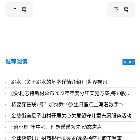
上一篇
下一篇
推荐阅读
more
跳水（关于跳水的基本详情介绍）|世界视讯
[快讯]志特新材公布2022年年度分红实施方案(每10股转增5股) 当前热议
将要穿曼联7号？加纳乔19岁生日蛋糕上写着数字“7”
金慈街道星子山村开展关心关爱留守儿童志愿服务活动
“蔚小理”年中考：理想遥遥领先 动态焦点
全球快资讯：招商银行(03968)选举杨盛为职工监事