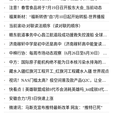
注意！春雪食品将于7月19日召开股东大会_当前动态
福莱新材：“福新转债”自7月10日起开始转股-世界播报
当前滚动:对联读法顺序（读对联的顺序）
赣东航道事务中心昌江航道段成功援救失控渡船 全球视讯
济南稼轩中学是初中还是高中（济南稼轩高中能复读吗）
中棉行协：每周市场动态观察（6月26日至6月30日） 即时焦点
中方：国际原子能机构绝不能为日本核污染水排海的错误行径背书 全球新消息
藏水入疆红旗河工程开工_红旗河工程藏水入疆 世界观点
视讯！NAS门槛太高？极空间普及款产品Q2C，让全家人都可以实现数据存储自由
快看点丨英雄联盟成就6代币会消耗英雄吗_lol成就6代币怎么用
安徽合力7月3日快速上涨
微速讯：马斯克宣布推特最新改革 网友：“推特已死”