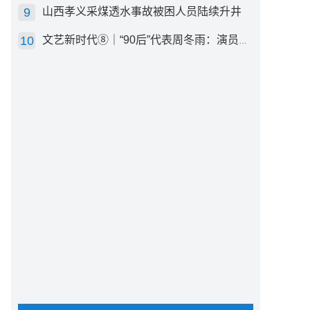
山西孝义采煤透水事故被困人员陆续升井
文艺新时代⑧｜“90后”代表周冬雨：演员心里有底，得靠体验生活