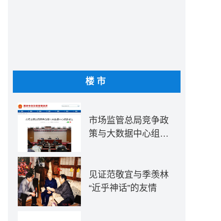
楼市
市场监管总局竞争政
策与大数据中心组建
成立
见证范敬宜与季羡林
“近乎神话”的友情