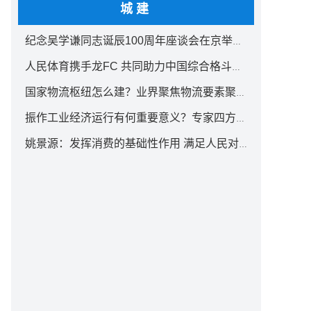
城建
纪念吴学谦同志诞辰100周年座谈会在京举行 汪洋出席
人民体育携手龙FC 共同助力中国综合格斗事业发展
国家物流枢纽怎么建？业界聚焦物流要素聚集方式创新
振作工业经济运行有何重要意义？专家四方面权威解读
姚景源：发挥消费的基础性作用 满足人民对美好生活向往