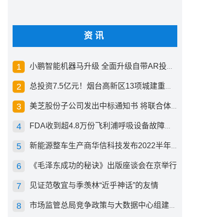
资讯
小鹏智能机器马升级 全面升级自带AR投影创新交互方式
总投资7.5亿元！烟台高新区13项城建重点工程开工
美芝股份子公司发出中标通知书 将联合体中标1.36亿元总承包项目
FDA收到超4.8万份飞利浦呼吸设备故障报告 其中44份死亡案例
新能源整车生产商华信科技发布2022半年度报告 同比下滑2.92%
《毛泽东成功的秘诀》出版座谈会在京举行
见证范敬宜与季羡林“近乎神话”的友情
市场监管总局竞争政策与大数据中心组建成立