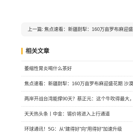
相关文章
萎缩性胃炎喝什么茶好
焦点速看：新疆尉犁：160万亩罗布麻迎盛花期 沙漠
两岸开战台湾能撑90天？蔡正元：这个牛吹得最大
天天热头条丨中金：锡价将进入上行通道
环球通讯！5G：从“建得好”向“用得好”加速升级