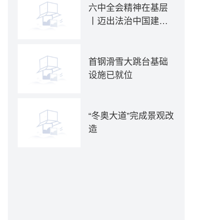
六中全会精神在基层
丨迈出法治中国建设
坚实步伐——各地贯
彻落实六中全会精神
推动全面依法治国新
首钢滑雪大跳台基础
实践
设施已就位
“冬奥大道”完成景观改
造