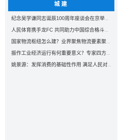
城建
纪念吴学谦同志诞辰100周年座谈会在京举行 汪洋出席
人民体育携手龙FC 共同助力中国综合格斗事业发展
国家物流枢纽怎么建？业界聚焦物流要素聚集方式创新
振作工业经济运行有何重要意义？专家四方面权威解读
姚景源：发挥消费的基础性作用 满足人民对美好生活向往