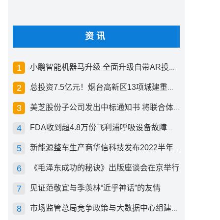
资讯
小鹏智能机器马升级 全面升级自带AR投影创新交互方式
总投资7.5亿元！烟台高新区13项城建重点工程开工
美芝股份子公司发出中标通知书 将联合体中标1.36亿元总承包项目
FDA收到超4.8万份飞利浦呼吸设备故障报告 其中44份死亡案例
新能源整车生产商华信科技发布2022半年度报告 同比下滑2.92%
《毛泽东成功的秘诀》出版座谈会在京举行
见证范敬宜与季羡林“近乎神话”的友情
市场监管总局竞争政策与大数据中心组建成立