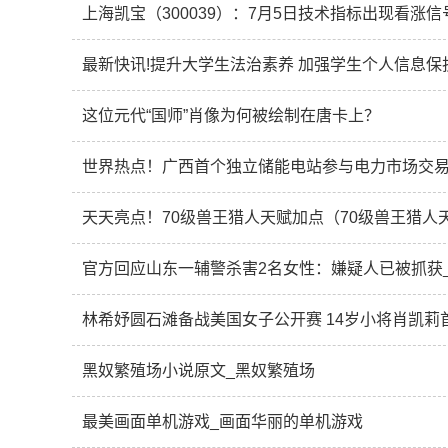
上海凯宝（300039）：7月5日技术指标出现看涨信号
最新快讯!提升大学生法治素养 加强学生个人信息保
这位元代“国师”肖像为何被绘制在唐卡上？
世界热点！广西首个独立储能电站参与电力市场交
天天亮点！70级兽王猎人天赋加点（70级兽王猎人
官方回应山东一辅警杀害2名女性：嫌疑人已被抓获
林希妤圆石滩备战美国女子公开赛 14岁小将肖凯莉
黑奴繁殖场小说原文_黑奴繁殖场
最美画面单机游戏_画面华丽的单机游戏