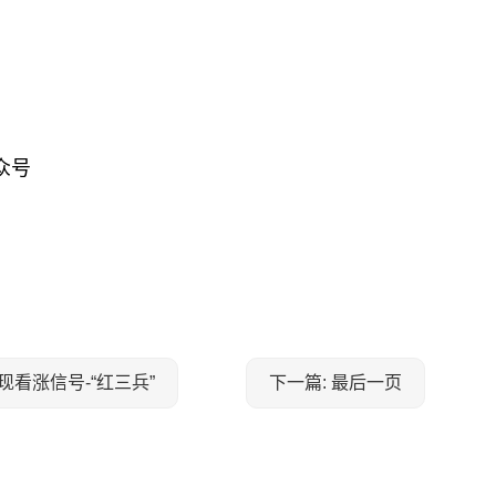
众号
现看涨信号-“红三兵”
下一篇: 最后一页