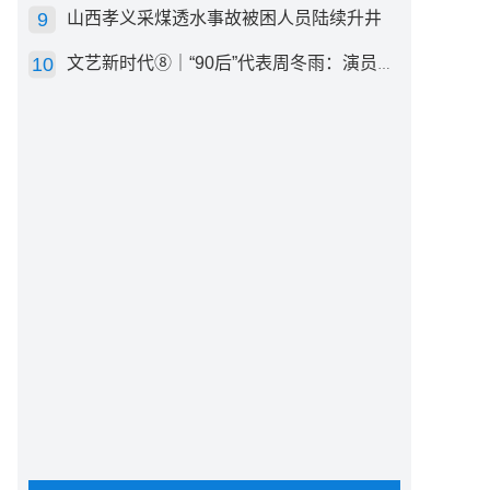
山西孝义采煤透水事故被困人员陆续升井
文艺新时代⑧｜“90后”代表周冬雨：演员心里有底，得靠体验生活