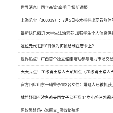
世界消息！国企高管“牵手门”最新通报
上海凯宝（300039）：7月5日技术指标出现看涨信号
最新快讯!提升大学生法治素养 加强学生个人信息保
这位元代“国师”肖像为何被绘制在唐卡上？
世界热点！广西首个独立储能电站参与电力市场交
天天亮点！70级兽王猎人天赋加点（70级兽王猎人
官方回应山东一辅警杀害2名女性：嫌疑人已被抓获
林希妤圆石滩备战美国女子公开赛 14岁小将肖凯莉
黑奴繁殖场小说原文_黑奴繁殖场