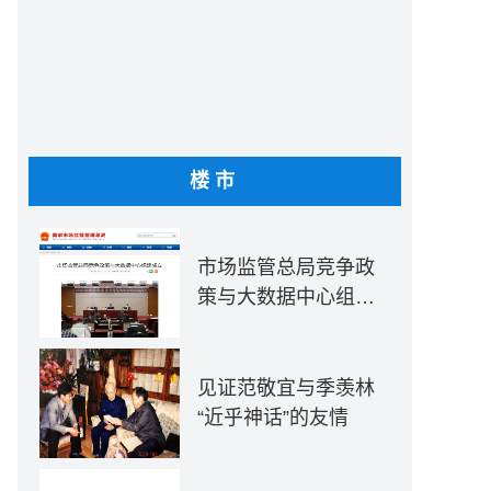
楼市
市场监管总局竞争政
策与大数据中心组建
成立
见证范敬宜与季羡林
“近乎神话”的友情