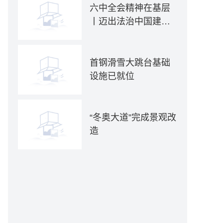
六中全会精神在基层
丨迈出法治中国建设
坚实步伐——各地贯
彻落实六中全会精神
推动全面依法治国新
首钢滑雪大跳台基础
实践
设施已就位
“冬奥大道”完成景观改
造