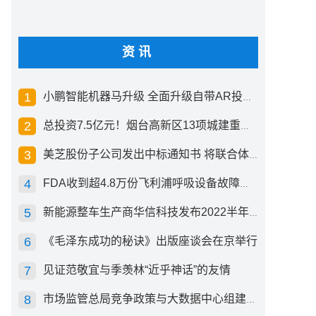
资讯
小鹏智能机器马升级 全面升级自带AR投影创新交互方式
总投资7.5亿元！烟台高新区13项城建重点工程开工
美芝股份子公司发出中标通知书 将联合体中标1.36亿元总承包项目
FDA收到超4.8万份飞利浦呼吸设备故障报告 其中44份死亡案例
新能源整车生产商华信科技发布2022半年度报告 同比下滑2.92%
《毛泽东成功的秘诀》出版座谈会在京举行
见证范敬宜与季羡林“近乎神话”的友情
市场监管总局竞争政策与大数据中心组建成立