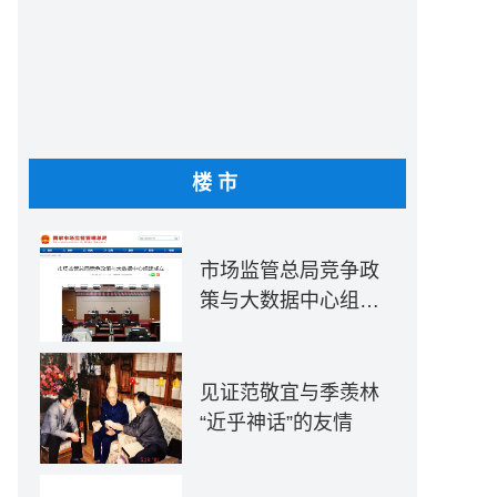
楼市
市场监管总局竞争政
策与大数据中心组建
成立
见证范敬宜与季羡林
“近乎神话”的友情