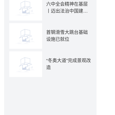
六中全会精神在基层
丨迈出法治中国建设
坚实步伐——各地贯
彻落实六中全会精神
推动全面依法治国新
首钢滑雪大跳台基础
实践
设施已就位
“冬奥大道”完成景观改
造