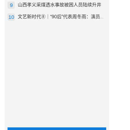
山西孝义采煤透水事故被困人员陆续升井
文艺新时代⑧｜“90后”代表周冬雨：演员心里有底，得靠体验生活