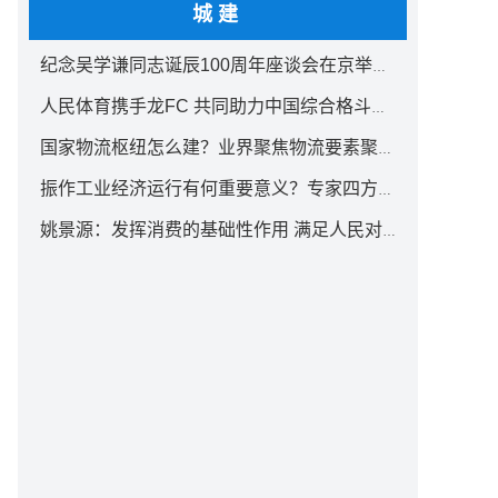
城建
纪念吴学谦同志诞辰100周年座谈会在京举行 汪洋出席
人民体育携手龙FC 共同助力中国综合格斗事业发展
国家物流枢纽怎么建？业界聚焦物流要素聚集方式创新
振作工业经济运行有何重要意义？专家四方面权威解读
姚景源：发挥消费的基础性作用 满足人民对美好生活向往